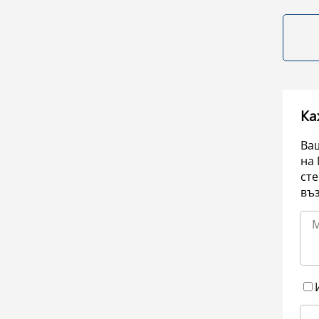
Ка
Ваш
на 
сте
въ