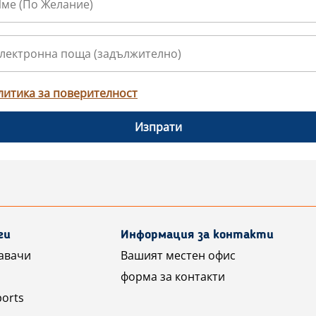
литика за поверителност
Изпрати
ги
Информация за контакти
авачи
Вашият местен офис
форма за контакти
ports