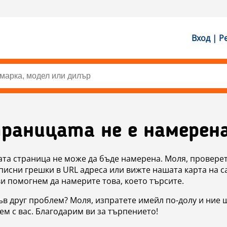
Вход | Р
раницата не е намерен
ата страница не може да бъде намерена. Моля, проверет
исни грешки в URL адреса или вижте нашата карта на с
ви помогнем да намерите това, което търсите.
в друг проблем? Моля, изпратете имейл по-долу и ние 
м с вас. Благодарим ви за търпението!