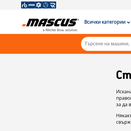
Всички категории
Ст
Искан
правоп
за да 
Някакъ
свърже