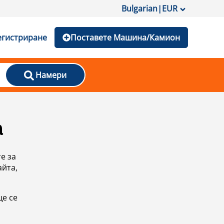
Bulgarian
|
EUR
егистриране
Поставете Машина/Камион
Намери
а
е за
айта,
ще се