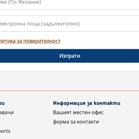
литика за поверителност
Изпрати
ги
Информация за контакти
авачи
Вашият местен офис
форма за контакти
ports