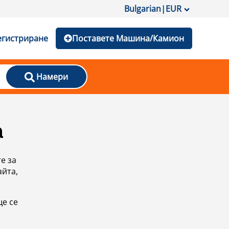
Bulgarian
|
EUR
егистриране
Поставете Машина/Камион
Намери
а
е за
айта,
ще се