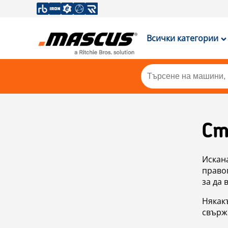
Всички категории
Ст
Искан
правоп
за да 
Някакъ
свърже