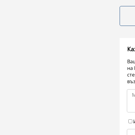
Ка
Ваш
на 
сте
въ