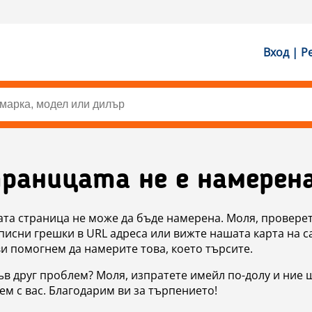
Вход | Р
раницата не е намерен
ата страница не може да бъде намерена. Моля, проверет
исни грешки в URL адреса или вижте нашата карта на с
ви помогнем да намерите това, което търсите.
в друг проблем? Моля, изпратете имейл по-долу и ние 
м с вас. Благодарим ви за търпението!