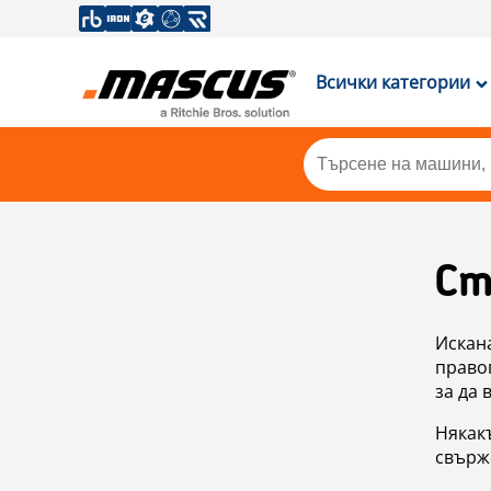
Всички категории
Ст
Искан
правоп
за да 
Някакъ
свърже