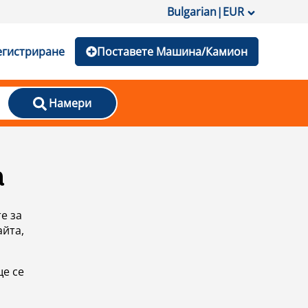
Bulgarian
|
EUR
егистриране
Поставете Машина/Камион
Намери
а
е за
айта,
ще се