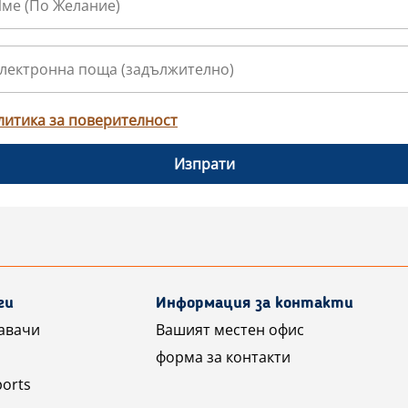
литика за поверителност
Изпрати
ги
Информация за контакти
авачи
Вашият местен офис
форма за контакти
ports