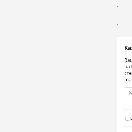
Ка
Ваш
на 
сте
въ