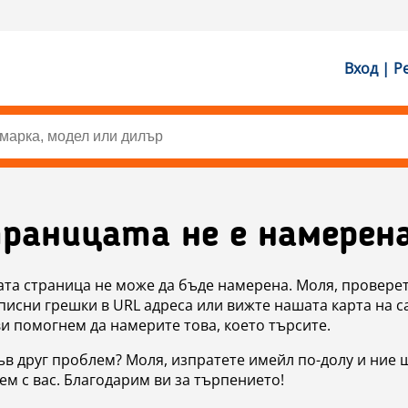
Вход | Р
раницата не е намерен
ата страница не може да бъде намерена. Моля, проверет
исни грешки в URL адреса или вижте нашата карта на с
ви помогнем да намерите това, което търсите.
в друг проблем? Моля, изпратете имейл по-долу и ние 
м с вас. Благодарим ви за търпението!