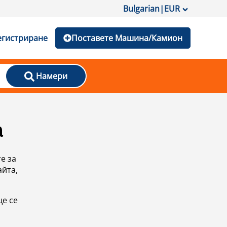
Bulgarian
|
EUR
егистриране
Поставете Машина/Камион
Намери
а
е за
айта,
ще се