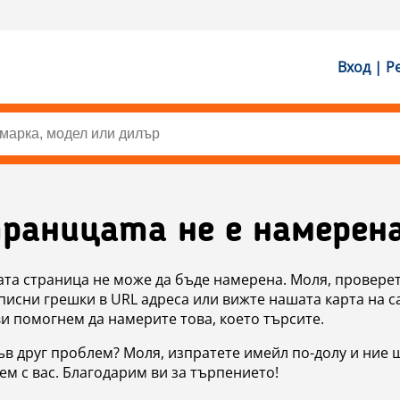
Вход | Р
раницата не е намерен
ата страница не може да бъде намерена. Моля, проверет
исни грешки в URL адреса или вижте нашата карта на с
ви помогнем да намерите това, което търсите.
в друг проблем? Моля, изпратете имейл по-долу и ние 
м с вас. Благодарим ви за търпението!