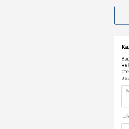
Ка
Ваш
на 
сте
въ