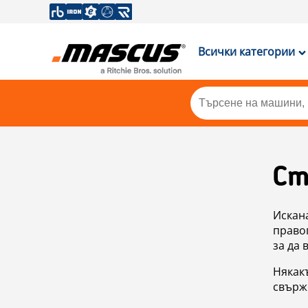
Всички категории
Ст
Искан
правоп
за да 
Някакъ
свърже