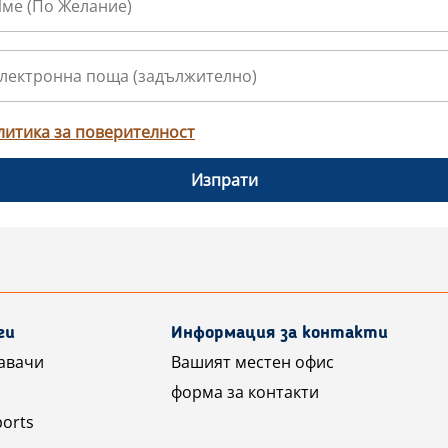
литика за поверителност
Изпрати
ги
Информация за контакти
авачи
Вашият местен офис
форма за контакти
ports