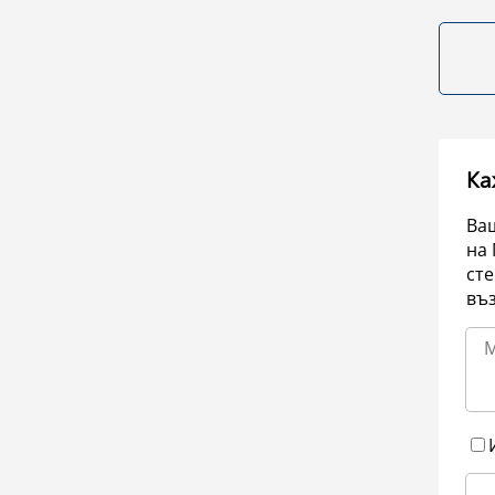
Ка
Ваш
на 
сте
въ