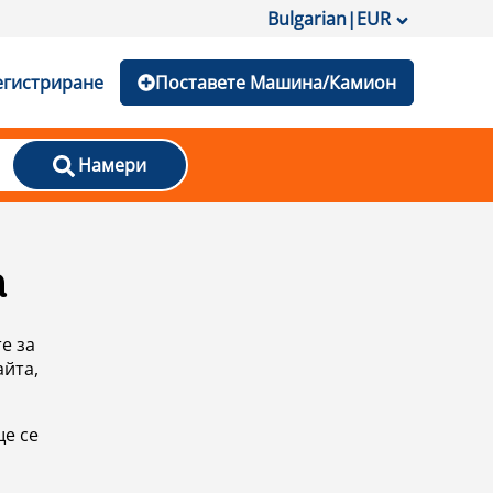
Bulgarian
|
EUR
егистриране
Поставете Машина/Камион
Намери
а
е за
айта,
ще се