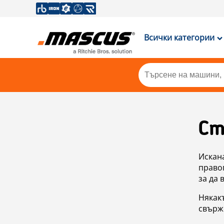
Всички категории
Ст
Искан
правоп
за да 
Някакъ
свърже