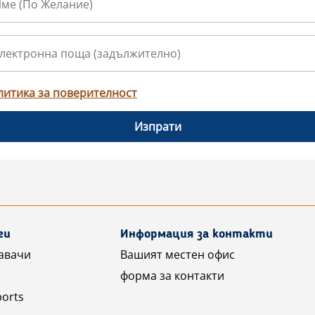
литика за поверителност
Изпрати
ги
Информация за контакти
авачи
Вашият местен офис
форма за контакти
ports