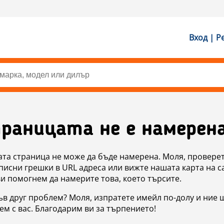
Вход | Р
раницата не е намерен
ата страница не може да бъде намерена. Моля, проверет
исни грешки в URL адреса или вижте нашата карта на с
ви помогнем да намерите това, което търсите.
в друг проблем? Моля, изпратете имейл по-долу и ние 
м с вас. Благодарим ви за търпението!