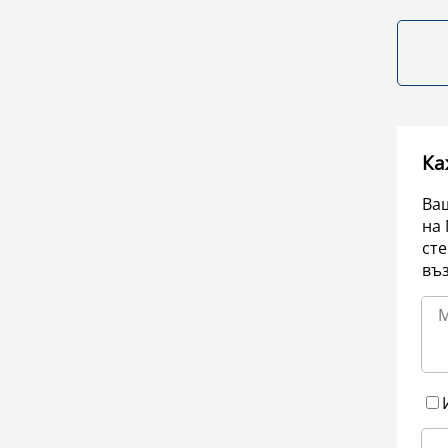
Ка
Ваш
на 
сте
въ