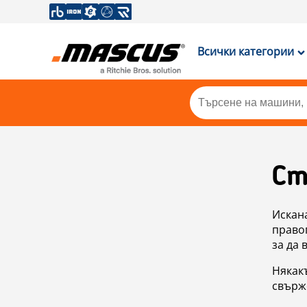
Всички категории
Ст
Искан
правоп
за да 
Някакъ
свърже