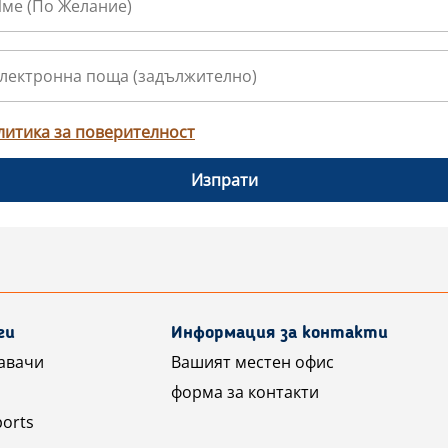
литика за поверителност
Изпрати
ги
Информация за контакти
авачи
Вашият местен офис
форма за контакти
ports