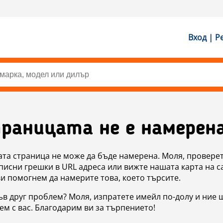
Вход | Р
раницата не е намерен
ата страница не може да бъде намерена. Моля, проверет
исни грешки в URL адреса или вижте нашата карта на с
ви помогнем да намерите това, което търсите.
в друг проблем? Моля, изпратете имейл по-долу и ние 
м с вас. Благодарим ви за търпението!