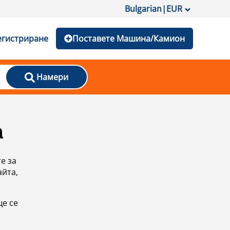
Bulgarian
|
EUR
егистриране
Поставете Машина/Камион
Намери
а
е за
айта,
ще се