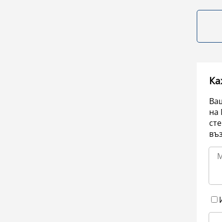
Ка
Ваш
на 
сте
въ