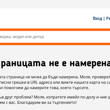
Вход | Р
раницата не е намерен
ата страница не може да бъде намерена. Моля, проверет
исни грешки в URL адреса или вижте нашата карта на с
ви помогнем да намерите това, което търсите.
в друг проблем? Моля, изпратете имейл по-долу и ние 
м с вас. Благодарим ви за търпението!