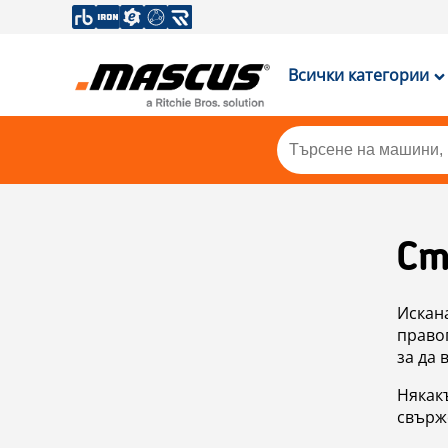
Всички категории
Ст
Искан
правоп
за да 
Някакъ
свърже