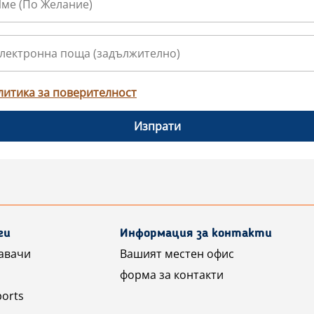
литика за поверителност
Изпрати
ги
Информация за контакти
авачи
Вашият местен офис
форма за контакти
ports