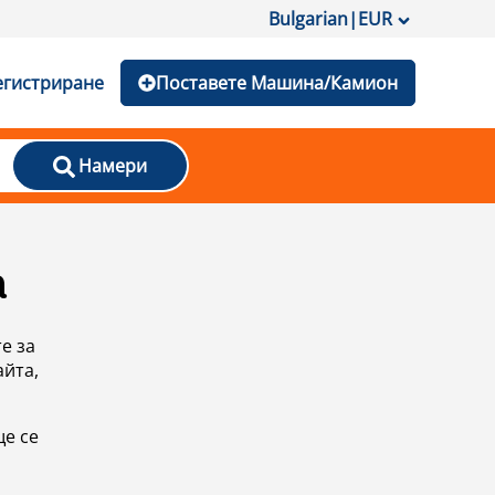
Bulgarian
|
EUR
егистриране
Поставете Машина/Камион
Намери
а
е за
айта,
ще се