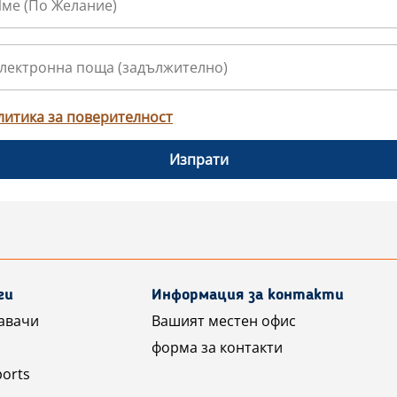
литика за поверителност
Изпрати
ги
Информация за контакти
авачи
Вашият местен офис
форма за контакти
ports