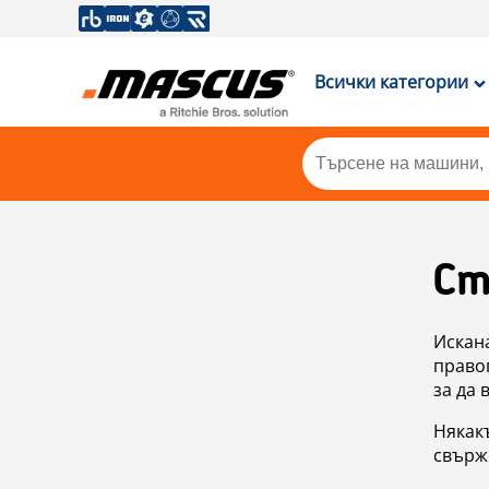
Всички категории
Ст
Искан
правоп
за да 
Някакъ
свърже