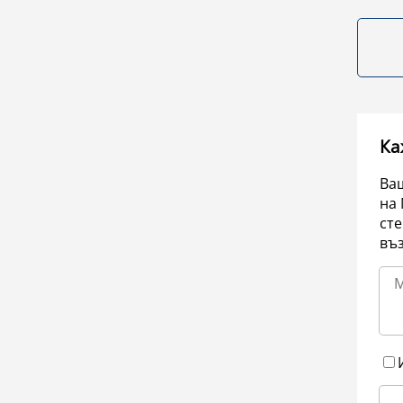
Ка
Ваш
на 
сте
въ