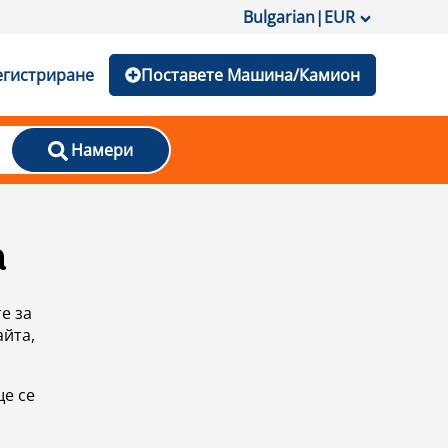
Bulgarian
|
EUR
егистриране
Поставете Машина/Камион
Намери
а
е за
айта,
ще се