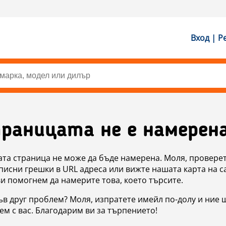
Вход | Р
раницата не е намерен
ата страница не може да бъде намерена. Моля, проверет
исни грешки в URL адреса или вижте нашата карта на с
ви помогнем да намерите това, което търсите.
в друг проблем? Моля, изпратете имейл по-долу и ние 
м с вас. Благодарим ви за търпението!