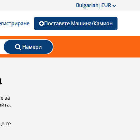
Bulgarian
|
EUR
егистриране
Поставете Машина/Камион
Намери
а
е за
айта,
ще се