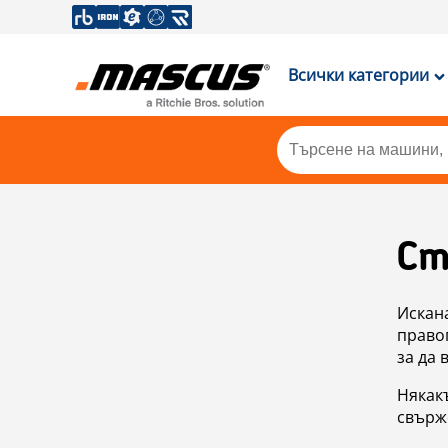
Всички категории
Ст
Искан
правоп
за да 
Някакъ
свърже