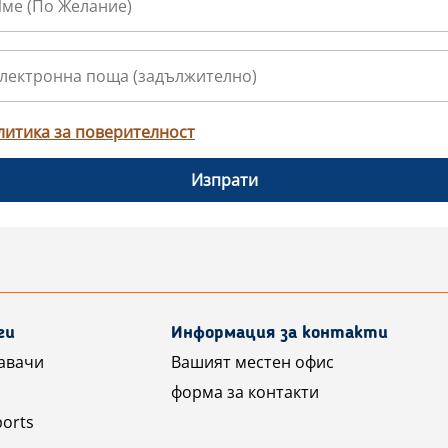
литика за поверителност
Изпрати
ги
Информация за контакти
авачи
Вашият местен офис
форма за контакти
ports