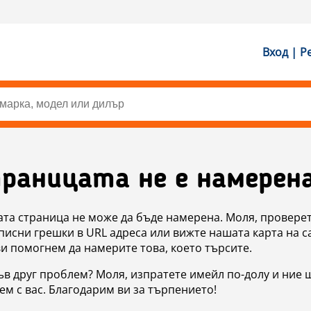
Вход | Р
раницата не е намерен
ата страница не може да бъде намерена. Моля, проверет
исни грешки в URL адреса или вижте нашата карта на с
ви помогнем да намерите това, което търсите.
в друг проблем? Моля, изпратете имейл по-долу и ние 
м с вас. Благодарим ви за търпението!