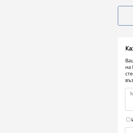
Ка
Ваш
на 
сте
въ