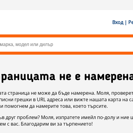
Вход | Р
раницата не е намерен
ата страница не може да бъде намерена. Моля, проверет
исни грешки в URL адреса или вижте нашата карта на с
ви помогнем да намерите това, което търсите.
в друг проблем? Моля, изпратете имейл по-долу и ние 
м с вас. Благодарим ви за търпението!