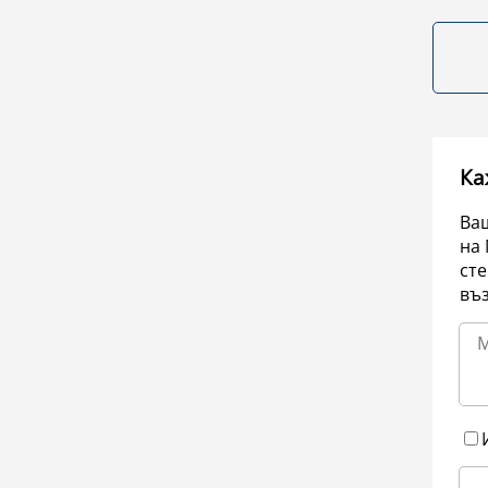
Ка
Ваш
на 
сте
въ