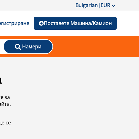
Bulgarian
|
EUR
егистриране
Поставете Машина/Камион
Намери
а
е за
айта,
ще се