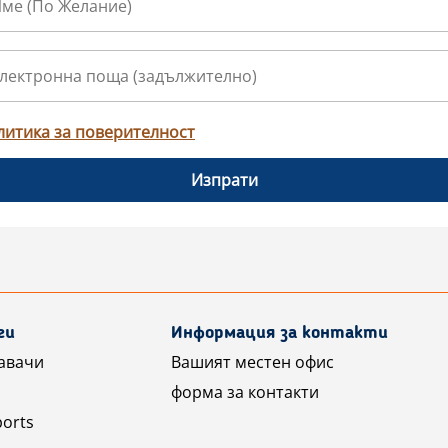
литика за поверителност
Изпрати
ги
Информация за контакти
авачи
Вашият местен офис
форма за контакти
ports