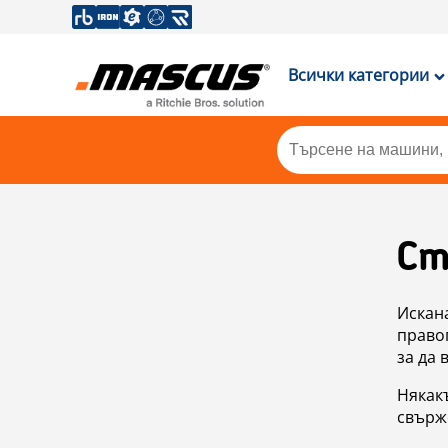
Всички категории
Ст
Искан
правоп
за да 
Някакъ
свърже