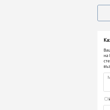
Ка
Ваш
на 
сте
въ