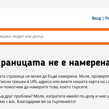
Вход | Р
раницата не е намерен
ата страница не може да бъде намерена. Моля, проверет
исни грешки в URL адреса или вижте нашата карта на с
ви помогнем да намерите това, което търсите.
в друг проблем? Моля, изпратете имейл по-долу и ние 
м с вас. Благодарим ви за търпението!