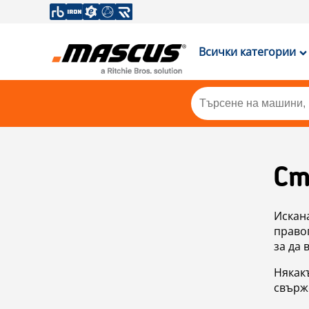
Всички категории
Ст
Искан
правоп
за да 
Някакъ
свърже