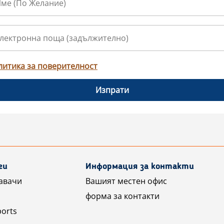
литика за поверителност
Изпрати
ги
Информация за контакти
авачи
Вашият местен офис
форма за контакти
ports