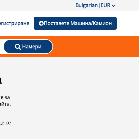
Bulgarian
|
EUR
егистриране
Поставете Машина/Камион
Намери
а
е за
айта,
ще се