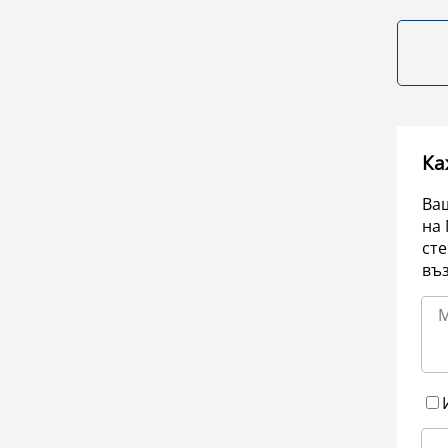
Ка
Ваш
на 
сте
въ