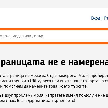
Вход | Р
раницата не е намерен
ата страница не може да бъде намерена. Моля, проверет
исни грешки в URL адреса или вижте нашата карта на с
ви помогнем да намерите това, което търсите.
в друг проблем? Моля, изпратете имейл по-долу и ние 
м с вас. Благодарим ви за търпението!