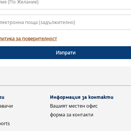
литика за поверителност
Изпрати
ги
Информация за контакти
авачи
Вашият местен офис
форма за контакти
ports