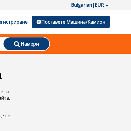
Bulgarian
|
EUR
егистриране
Поставете Машина/Камион
Намери
а
е за
айта,
ще се