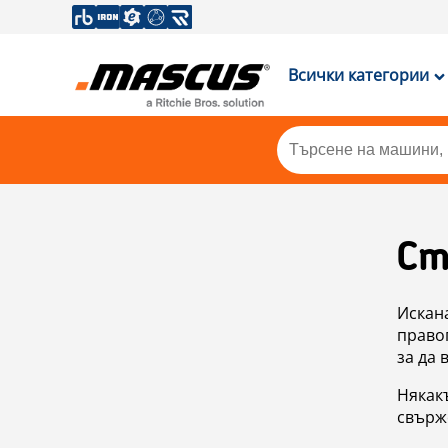
Всички категории
Ст
Искан
правоп
за да 
Някакъ
свърже