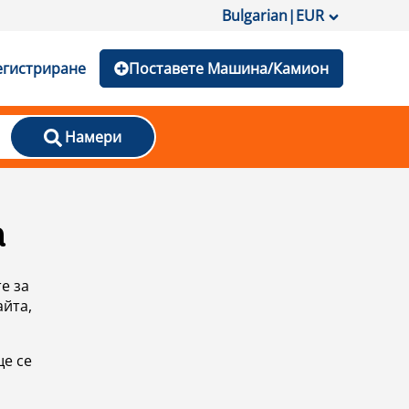
Bulgarian
|
EUR
егистриране
Поставете Машина/Камион
Намери
а
е за
айта,
ще се