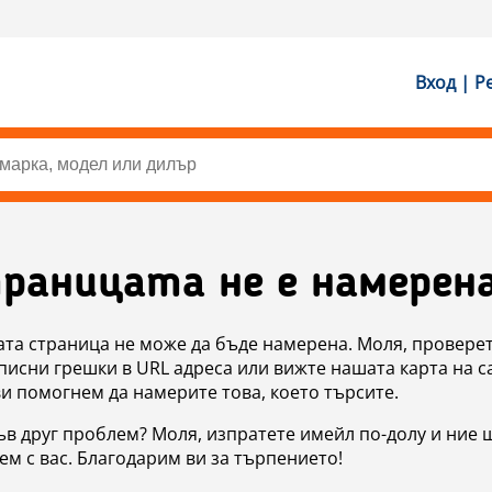
Вход | Р
раницата не е намерен
ата страница не може да бъде намерена. Моля, проверет
исни грешки в URL адреса или вижте нашата карта на с
ви помогнем да намерите това, което търсите.
в друг проблем? Моля, изпратете имейл по-долу и ние 
м с вас. Благодарим ви за търпението!