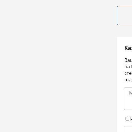
Ка
Ваш
на 
сте
въ