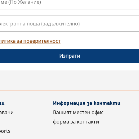
литика за поверителност
Изпрати
ги
Информация за контакти
авачи
Вашият местен офис
форма за контакти
ports