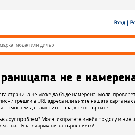
Вход | Р
раницата не е намерен
ата страница не може да бъде намерена. Моля, проверет
исни грешки в URL адреса или вижте нашата карта на с
ви помогнем да намерите това, което търсите.
в друг проблем? Моля, изпратете имейл по-долу и ние 
м с вас. Благодарим ви за търпението!