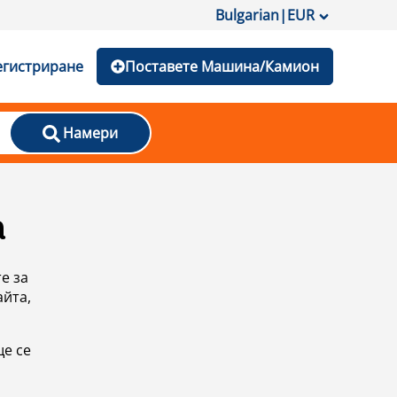
Bulgarian
|
EUR
егистриране
Поставете Машина/Камион
Намери
а
е за
айта,
ще се