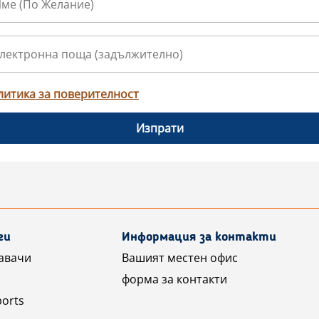
литика за поверителност
Изпрати
ги
Информация за контакти
авачи
Вашият местен офис
форма за контакти
ports