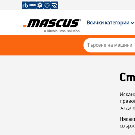
Всички категории
Ст
Искан
правоп
за да 
Някакъ
свърже