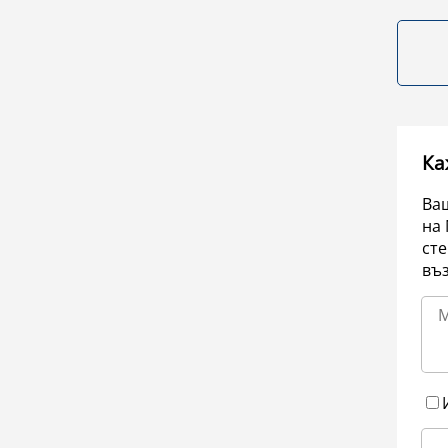
Ка
Ваш
на 
сте
въ