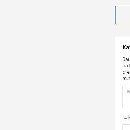
Ка
Ваш
на 
сте
въ