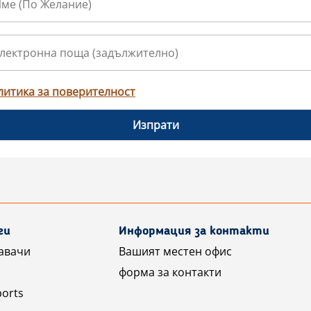
литика за поверителност
Изпрати
ги
Информация за контакти
авачи
Вашият местен офис
форма за контакти
ports