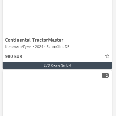
Continental TractorMaster
Колелета/Гуми • 2024 • Schmölln, DE
980 EUR
LVD Krone GmbH
2