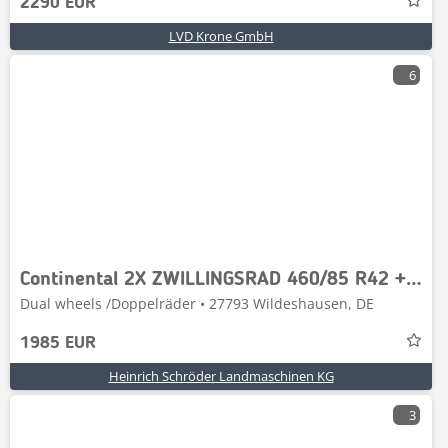
2290 EUR
LVD Krone GmbH
6
Continental 2X ZWILLINGSRAD 460/85 R42 + VERSCHLÜSSE
Dual wheels /Doppelräder • 27793 Wildeshausen, DE
1985 EUR
Heinrich Schröder Landmaschinen KG
3