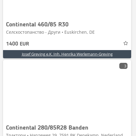
Continental 460/85 R30
Селскостопанство - Други • Euskirchen, DE
1400 EUR
Josef Greving e.K. Inh. Henrika Werlemann-Greving
3
Continental 280/85R28 Banden
Трактори • Hanzeweg 29, 7591 BK Denekamp, Nederland,