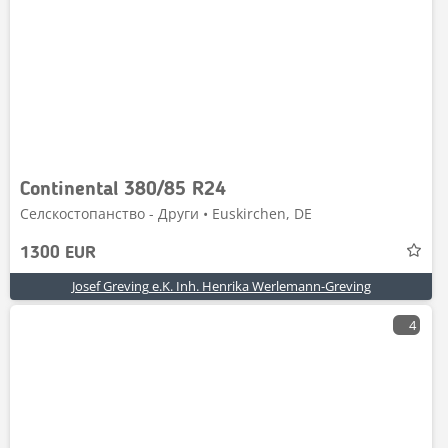
Continental 380/85 R24
Селскостопанство - Други • Euskirchen, DE
1300 EUR
Josef Greving e.K. Inh. Henrika Werlemann-Greving
4