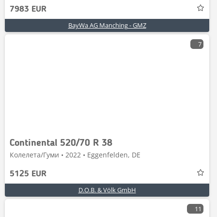
7983 EUR
BayWa AG Manching - GMZ
7
Continental 520/70 R 38
Колелета/Гуми • 2022 • Eggenfelden, DE
5125 EUR
D.O.B. & Völk GmbH
11