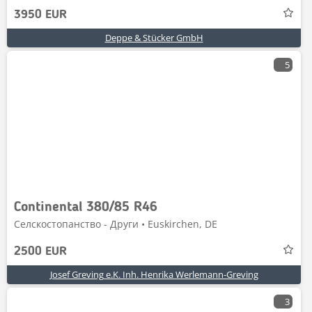
3950 EUR
Deppe & Stücker GmbH
5
Continental 380/85 R46
Селскостопанство - Други • Euskirchen, DE
2500 EUR
Josef Greving e.K. Inh. Henrika Werlemann-Greving
3