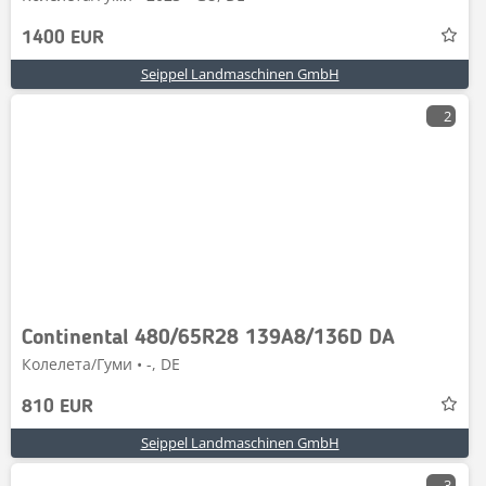
1400 EUR
Seippel Landmaschinen GmbH
2
Continental 480/65R28 139A8/136D DA
Колелета/Гуми • -, DE
810 EUR
Seippel Landmaschinen GmbH
3