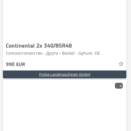
Continental 2x 340/85R48
Селскостопанство - Други • Bockel - Gyhum, DE
990 EUR
Fricke Landmaschinen GmbH
4