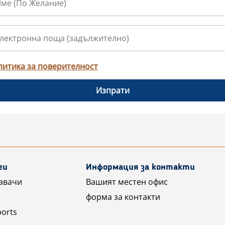
литика за поверителност
Изпрати
ги
Информация за контакти
авачи
Вашият местен офис
форма за контакти
ports