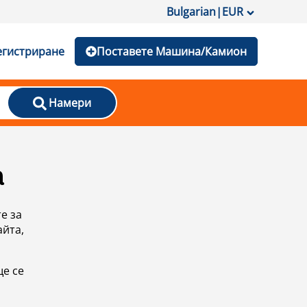
Bulgarian
|
EUR
егистриране
Поставете Машина/Камион
Намери
а
е за
айта,
ще се