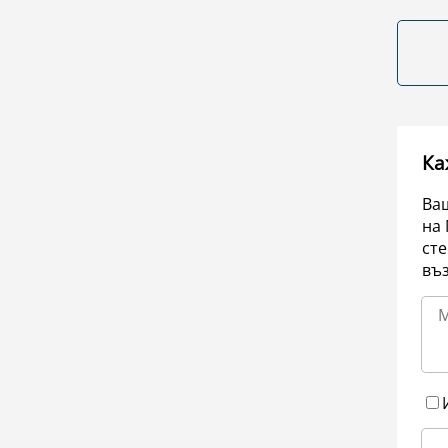
Ка
Ваш
на 
сте
въ