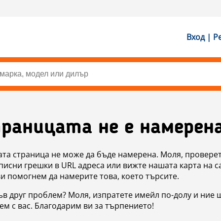
Вход | Р
раницата не е намерен
ата страница не може да бъде намерена. Моля, проверет
исни грешки в URL адреса или вижте нашата карта на с
ви помогнем да намерите това, което търсите.
в друг проблем? Моля, изпратете имейл по-долу и ние 
м с вас. Благодарим ви за търпението!