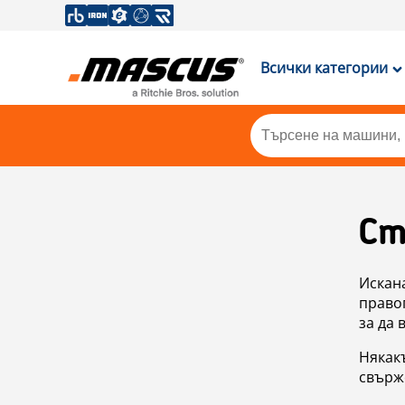
Всички категории
Ст
Искан
правоп
за да 
Някакъ
свърже