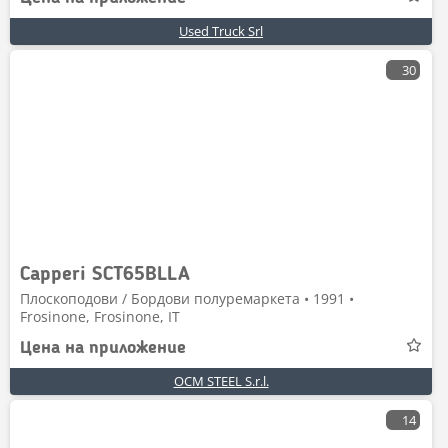
Used Truck Srl
30
Capperi SCT65BLLA
Плоскоподови / Бордови полуремаркета • 1991 •
Frosinone, Frosinone, IT
Цена на приложение
OCM STEEL S.r.l.
14