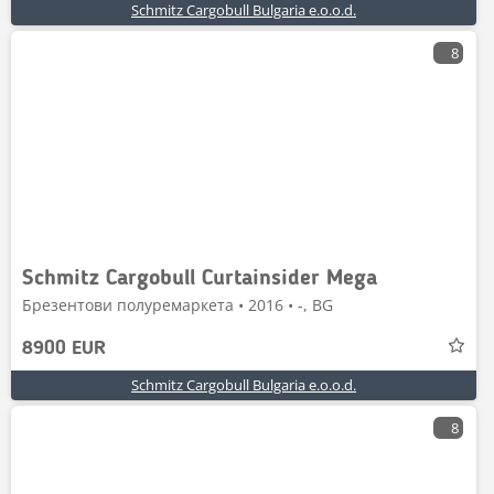
Schmitz Cargobull Bulgaria e.o.o.d.
8
Schmitz Cargobull Curtainsider Mega
Брезентови полуремаркета • 2016 • -, BG
8900 EUR
Schmitz Cargobull Bulgaria e.o.o.d.
8