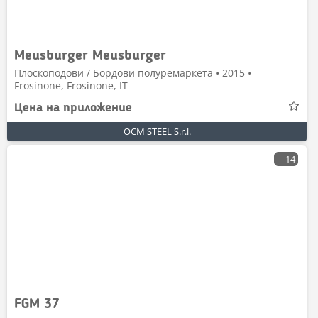
Meusburger Meusburger
Плоскоподови / Бордови полуремаркета • 2015 •
Frosinone, Frosinone, IT
Цена на приложение
OCM STEEL S.r.l.
14
FGM 37