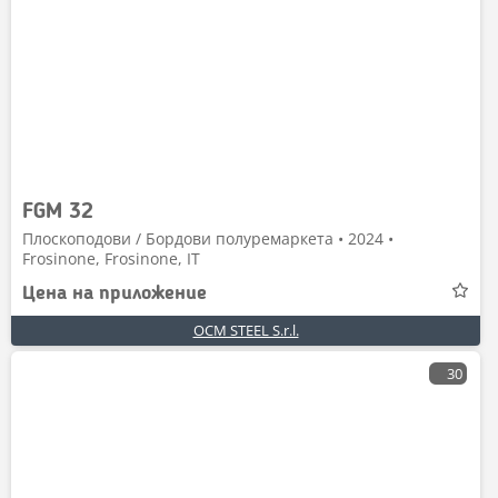
FGM 32
Плоскоподови / Бордови полуремаркета • 2024 •
Frosinone, Frosinone, IT
Цена на приложение
OCM STEEL S.r.l.
30