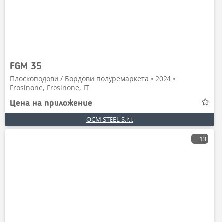
FGM 35
Плоскоподови / Бордови полуремаркета • 2024 •
Frosinone, Frosinone, IT
Цена на приложение
OCM STEEL S.r.l.
13