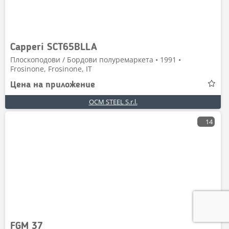
Capperi SCT65BLLA
Плоскоподови / Бордови полуремаркета • 1991 •
Frosinone, Frosinone, IT
Цена на приложение
OCM STEEL S.r.l.
14
FGM 37