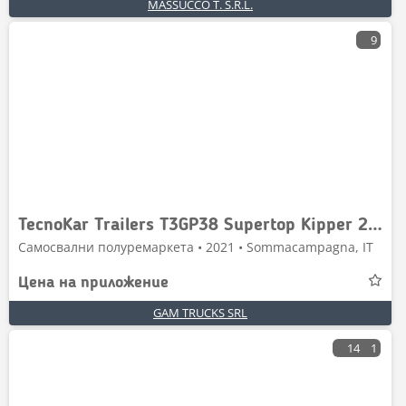
MASSUCCO T. S.R.L.
9
TecnoKar Trailers T3GP38 Supertop Kipper 26cbm + P
Самосвални полуремаркета • 2021 • Sommacampagna, IT
Цена на приложение
GAM TRUCKS SRL
14
1