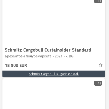
11
Schmitz Cargobull Curtainsider Standard
Брезентови полуремаркета • 2021 • -, BG
18 900 EUR
Schmitz Cargobull Bulgaria e.o.o.d.
12