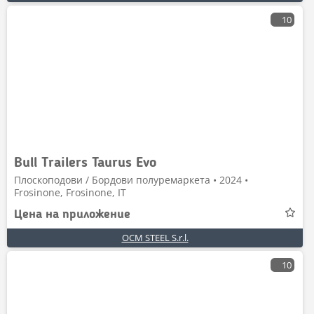
10
Bull Trailers Taurus Evo
Плоскоподови / Бордови полуремаркета • 2024 •
Frosinone, Frosinone, IT
Цена на приложение
OCM STEEL S.r.l.
10