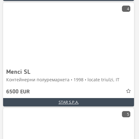
4
Menci SL
Контейнерни полуремаркета • 1998 • locate triulzi, IT
6500 EUR
STAR S.P.A.
5