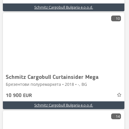
Schmitz Cargobull Bulgaria e.o.o.d.
10
Schmitz Cargobull Curtainsider Mega
Брезентови полуремаркета • 2018 • -, BG
10 900 EUR
Schmitz Cargobull Bulgaria e.o.o.d.
14