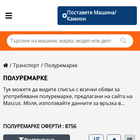
Поставете Машина/
Камион
Транспорт
Полуремарке
ПОЛУРЕМАРКЕ
Тук можете да видите списък с всички обяви за
употребявани полуремарке, предлагани на сайта на
Mascus. Моля, използвайте данните за връзка в
продуктовата карта, за да се свържете с продавача на
употребяваните полуремарке. Можете да разгледате
и обяви за употребявани полуремарке от съседни
ПОЛУРЕМАРКЕ ОФЕРТИ : 8756
страни.