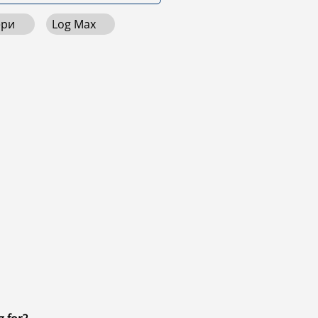
ери
Log Max