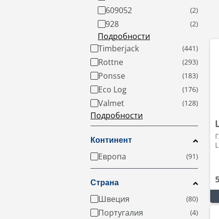
609052
928
Подробности
Timberjack
Rottne
Ponsse
Eco Log
Valmet
Подробности
Г
Континент
L
Европа
Страна
Швеция
Португалия