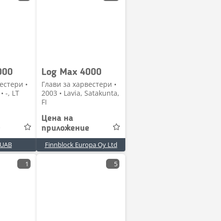
000
Log Max 4000
естери •
Глави за харвестери •
• -, LT
2003 • Lavia, Satakunta,
FI
Цена на
е
приложение
 UAB
Finnblock Europa Oy Ltd
1
5