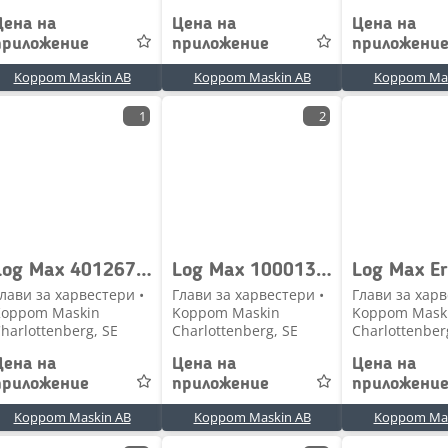
Цена на
Цена на
Цена на
приложение
приложение
приложени
Koppom Maskin AB
Koppom Maskin AB
Koppom Mas
1
2
Log Max 401267 Pulsgivare Logmax 600ppr
Log Max 10001370 Skyddsplåt Logmax 5000V
лави за харвестери •
Глави за харвестери •
Глави за харв
Koppom Maskin
Koppom Maskin
Koppom Mask
harlottenberg, SE
Charlottenberg, SE
Charlottenber
Цена на
Цена на
Цена на
приложение
приложение
приложени
Koppom Maskin AB
Koppom Maskin AB
Koppom Mas