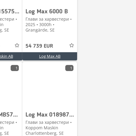
Log Max 015575 skyddsplåt Logmax 4000B
Log Max 6000 B
естери •
Глави за харвестери •
in
2025 • 3000h •
g, SE
Grangärde, SE
е
54 739 EUR
kin AB
Log Max AB
1
1
Log Max OMBS7000C Ombyggnadssats Logmax
Log Max 018987 Kvistknivscylinder Logmax
естери •
Глави за харвестери •
in
Koppom Maskin
g, SE
Charlottenberg, SE