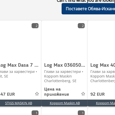
Can't find what you are lookin
Поставете Обява-Искан
2
2
Log Max Dasa 7 blå box
Log Max 036050 Vänster matarhjulsarm 3000T & 4000B
Log Max 4
лави за харвестери •
Глави за харвестери •
Глави за харв
it, SE
Koppom Maskin
Koppom Mask
Charlottenberg, SE
Charlottenber
Цена на
547 EUR
приложение
92 EUR
STIGS MASKIN AB
Koppom Maskin AB
Koppom Mas
1
1