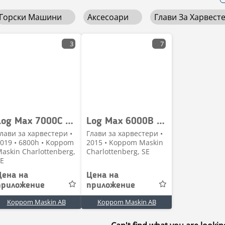
Горски Машини
Аксесоари
Глави За Харвест
3
7
Log Max 7000C Used/Beg
Log Max 6000B Used/Beg
лави за харвестери •
Глави за харвестери •
019 • 6800h • Koppom
2015 • Koppom Maskin
askin Charlottenberg,
Charlottenberg, SE
E
Цена на
Цена на
приложение
приложение
Koppom Maskin AB
Koppom Maskin AB