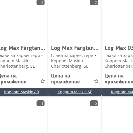
2
2
Log Max Färgtank vänster, Logmax 6000V
Log Max Färgtank, höger Logmax 6000V , 018592
лави за харвестери •
Глави за харвестери •
Глави за харв
Koppom Maskin
Koppom Maskin
Koppom Mask
harlottenberg, SE
Charlottenberg, SE
Charlottenber
Цена на
Цена на
Цена на
приложение
приложение
приложени
Koppom Maskin AB
Koppom Maskin AB
Koppom Mas
1
5