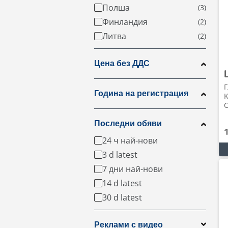
Полша
Финландия
Литва
Цена без ДДС
Г
Година на регистрация
C
Последни обяви
24 ч най-нови
3 d latest
7 дни най-нови
14 d latest
30 d latest
Реклами с видео