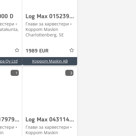
000 D
Log Max 015239 Logmax 6000B Ventilpaketsskydd
естери •
Глави за харвестери •
Satakunta,
Koppom Maskin
Charlottenberg, SE
е
1989 EUR
pa Oy Ltd
Koppom Maskin AB
1
3
Log Max 017979-2 Sågenhet 318 04 F12-030 SMST 6000V
Log Max 043114 Höger Kvistkniv , Delimbing knife 6000B
естери •
Глави за харвестери •
in
Koppom Maskin