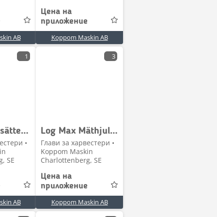
Цена на
е
приложение
kin AB
Koppom Maskin AB
1
3
Log Max Ersätter Riktningsventil NG6, Rotatorstyrning
Log Max Mäthjulsarm till Log Max 4000T
естери •
Глави за харвестери •
in
Koppom Maskin
g, SE
Charlottenberg, SE
Цена на
е
приложение
kin AB
Koppom Maskin AB