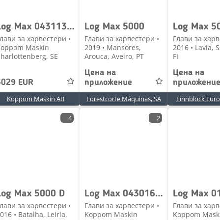
Log Max 043113 Kvistkniv 6000Twin Logmax
Log Max 5000
Log Max 5
лави за харвестери •
Глави за харвестери •
Глави за харв
Koppom Maskin
2019 • Mansores,
2016 • Lavia, 
harlottenberg, SE
Arouca, Aveiro, PT
FI
Цена на
Цена на
3029 EUR
приложение
приложени
Koppom Maskin AB
Forestcorte Máquinas, SA
Finnblock Euro
4
2
Log Max 5000 D
Log Max 043016 Nedre kvistkniv , färgmärkning Logmax 6000
лави за харвестери •
Глави за харвестери •
Глави за харв
016 • Batalha, Leiria,
Koppom Maskin
Koppom Mask