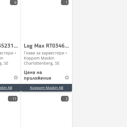
6
1
Log Max 035231 Logmax ventilblock till rotatorstyrning
Log Max RT034623-VU Rotatorstyrning till LogMax 4000T
естери •
Глави за харвестери •
in
Koppom Maskin
g, SE
Charlottenberg, SE
Цена на
е
приложение
kin AB
Koppom Maskin AB
11
2