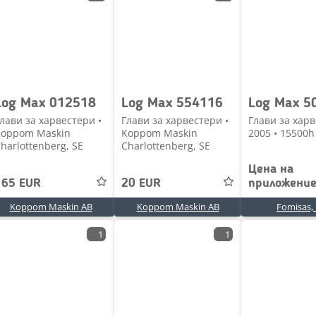
Log Max 012518
Log Max 554116
Log Max 5
лави за харвестери •
Глави за харвестери •
Глави за харв
Koppom Maskin
Koppom Maskin
2005 • 15500h 
harlottenberg, SE
Charlottenberg, SE
Цена на
165 EUR
20 EUR
приложени
Koppom Maskin AB
Koppom Maskin AB
Fomisas,
1
1