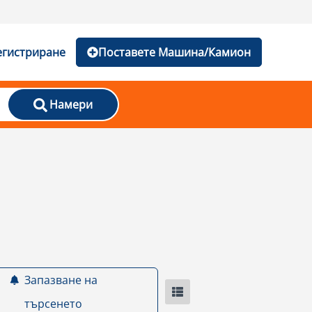
егистриране
Поставете Машина/Камион
Намери
Запазване на
търсенето