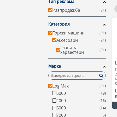
Тип реклама
Разпродажба
Категория
Горски машини
Аксесоари
Глави за
харвестери
Марка
Г
2
M
S
Log Max
5000
4000
6000
7000