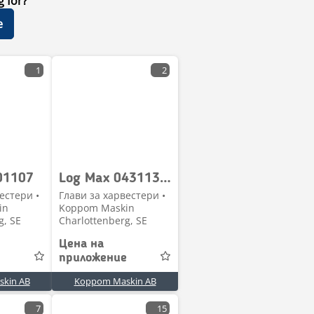
g for?
е
1
2
01107
Log Max 043113 Vänster kvistkniv Logmax
естери •
Глави за харвестери •
in
Koppom Maskin
g, SE
Charlottenberg, SE
Цена на
приложение
kin AB
Koppom Maskin AB
7
15