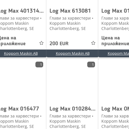
Log Max 401314 Pulsgivare Logmax, 928, 3000T, 4000
Log Max 613081
лави за харвестери •
Глави за харвестери •
Глави за харв
Koppom Maskin
Koppom Maskin
Koppom Mask
harlottenberg, SE
Charlottenberg, SE
Charlottenber
Цена на
Цена на
приложение
200 EUR
приложени
Koppom Maskin AB
Koppom Maskin AB
Koppom Mas
1
1
Log Max 016477
Log Max 010284 Logmax DG4V 3 2C M U H7 60 EN26 , EATON
лави за харвестери •
Глави за харвестери •
Глави за харв
Koppom Maskin
Koppom Maskin
Koppom Mask
harlottenberg, SE
Charlottenberg, SE
Charlottenber