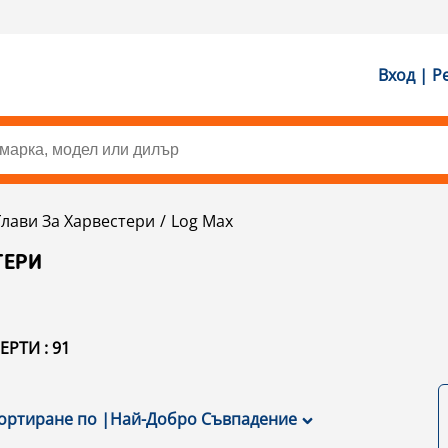
Вход | Р
Глави За Харвестери
Log Max
ТЕРИ
РТИ : 91
ортиране по
|
Най-Добро Съвпадение