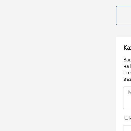
Ка
Ваш
на 
сте
въ