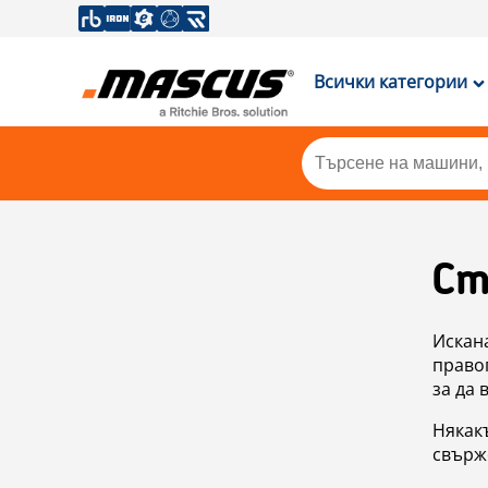
Всички категории
Ст
Искан
правоп
за да 
Някакъ
свърже