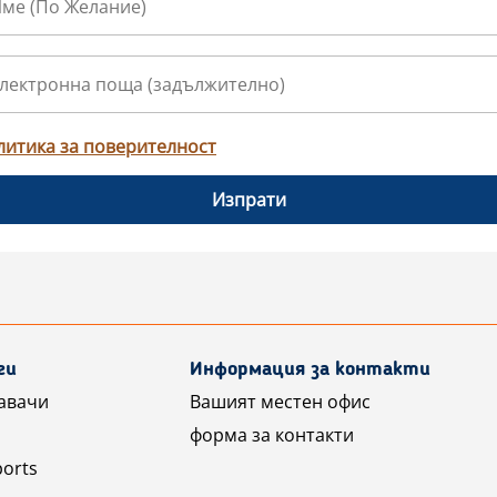
литика за поверителност
Изпрати
ги
Информация за контакти
авачи
Вашият местен офис
форма за контакти
ports