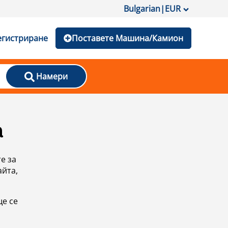
Bulgarian
|
EUR
егистриране
Поставете Машина/Камион
Намери
а
е за
айта,
ще се