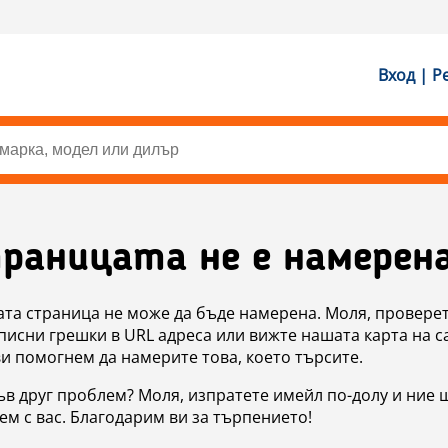
Вход | Р
раницата не е намерен
ата страница не може да бъде намерена. Моля, проверет
исни грешки в URL адреса или вижте нашата карта на с
ви помогнем да намерите това, което търсите.
в друг проблем? Моля, изпратете имейл по-долу и ние 
м с вас. Благодарим ви за търпението!