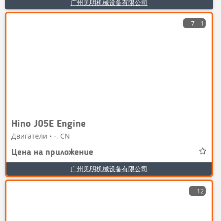
广州见明机械设备有限公司
7
1
Hino J05E Engine
Двигатели • -, CN
Цена на приложение
广州见明机械设备有限公司
12