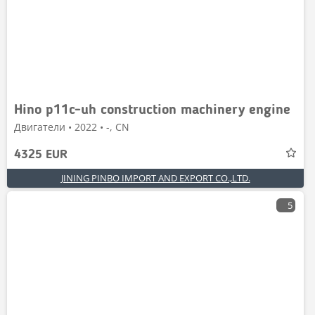
Hino p11c-uh construction machinery engine
Двигатели • 2022 • -, CN
4325 EUR
JINING PINBO IMPORT AND EXPORT CO.,LTD.
5