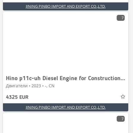
JINING PINBO IMPORT AND EXPORT CO.,LTD.
7
Hino p11c-uh Diesel Engine for Construction Machine
Двигатели • 2023 • -, CN
4325 EUR
JINING PINBO IMPORT AND EXPORT CO.,LTD.
7