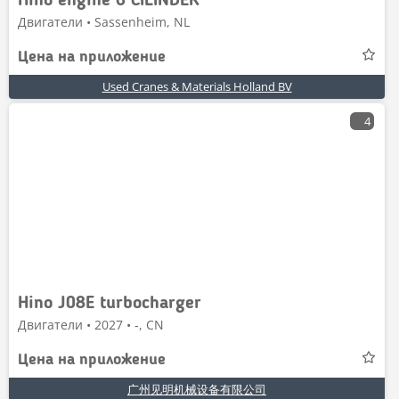
Hino engine 6 CILINDER
Двигатели • Sassenheim, NL
Цена на приложение
Used Cranes & Materials Holland BV
4
Hino J08E turbocharger
Двигатели • 2027 • -, CN
Цена на приложение
广州见明机械设备有限公司