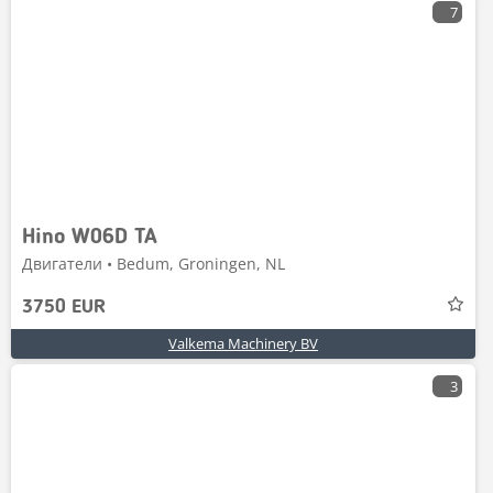
7
Hino W06D TA
Двигатели • Bedum, Groningen, NL
3750 EUR
Valkema Machinery BV
3