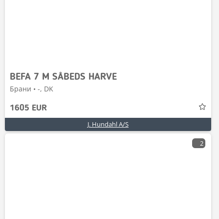
BEFA 7 M SÅBEDS HARVE
Брани • -, DK
1605 EUR
J. Hundahl A/S
2