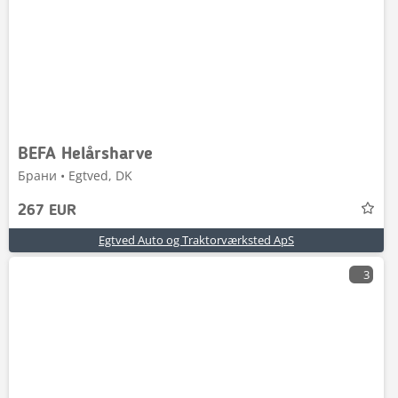
BEFA Helårsharve
Брани • Egtved, DK
267 EUR
Egtved Auto og Traktorværksted ApS
3