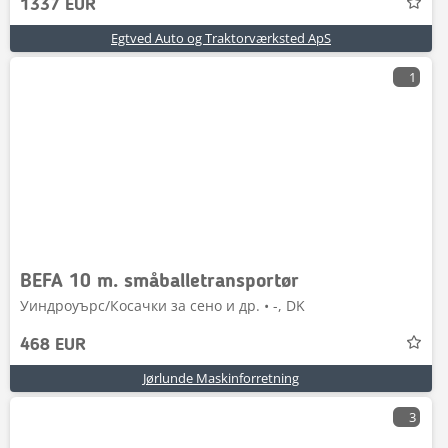
1337 EUR
Egtved Auto og Traktorværksted ApS
1
BEFA 10 m. småballetransportør
Уиндроуърс/Косачки за сено и др. • -, DK
468 EUR
Jørlunde Maskinforretning
3