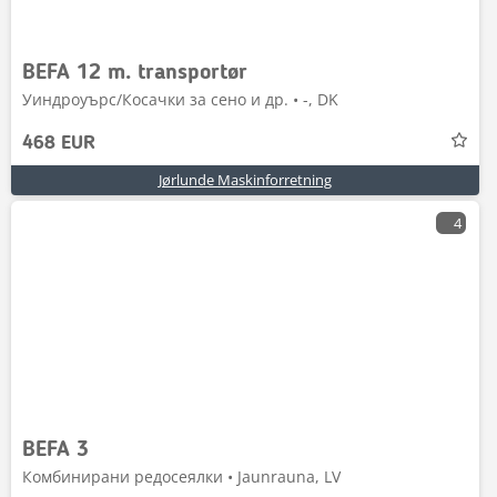
BEFA 12 m. transportør
Уиндроуърс/Косачки за сено и др. • -, DK
468 EUR
Jørlunde Maskinforretning
4
BEFA 3
Комбинирани редосеялки • Jaunrauna, LV