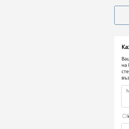
Ка
Ваш
на 
сте
въ