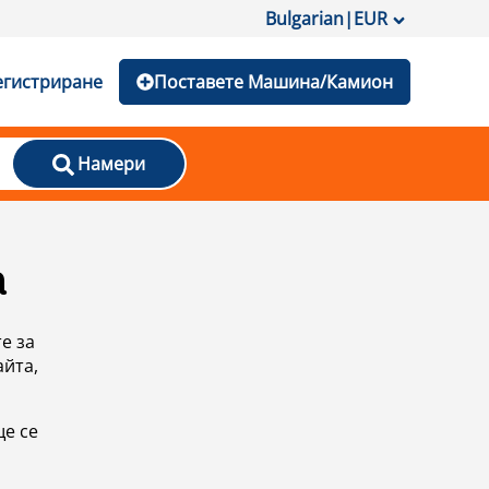
Bulgarian
|
EUR
егистриране
Поставете Машина/Камион
Намери
а
е за
айта,
ще се