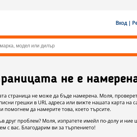
Вход | Р
раницата не е намерен
ата страница не може да бъде намерена. Моля, проверет
исни грешки в URL адреса или вижте нашата карта на с
ви помогнем да намерите това, което търсите.
в друг проблем? Моля, изпратете имейл по-долу и ние 
м с вас. Благодарим ви за търпението!