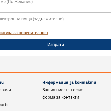
литика за поверителност
Изпрати
ги
Информация за контакти
авачи
Вашият местен офис
форма за контакти
ports