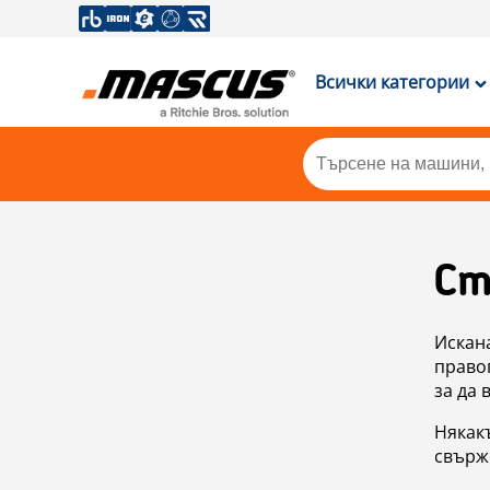
Всички категории
Ст
Искан
правоп
за да 
Някакъ
свърже