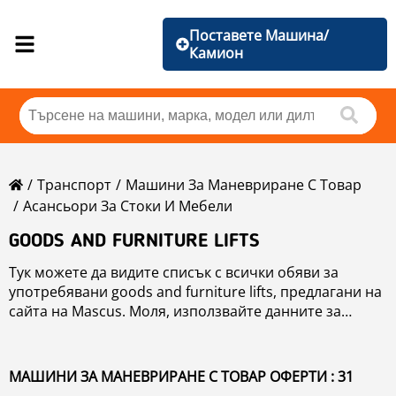
Поставете Машина/
Камион
Транспорт
Машини За Маневриране С Товар
Асансьори За Стоки И Мебели
GOODS AND FURNITURE LIFTS
Тук можете да видите списък с всички обяви за
употребявани goods and furniture lifts, предлагани на
сайта на Mascus. Моля, използвайте данните за
връзка в продуктовата карта, за да се свържете с
продавача на употребяваните goods and furniture
lifts. Можете да разгледате и обяви за употребявани
МАШИНИ ЗА МАНЕВРИРАНЕ С ТОВАР ОФЕРТИ : 31
goods and furniture lifts от съседни страни.