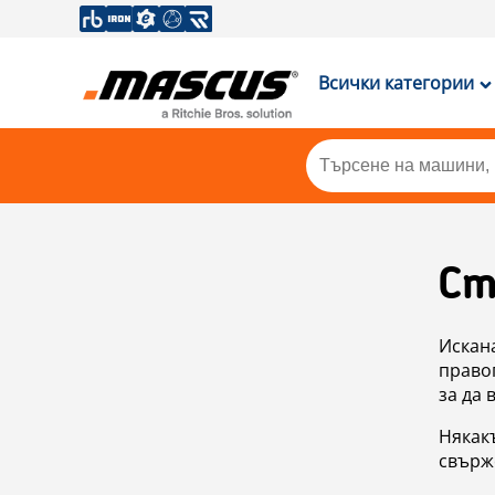
Всички категории
Ст
Искан
правоп
за да 
Някакъ
свърже