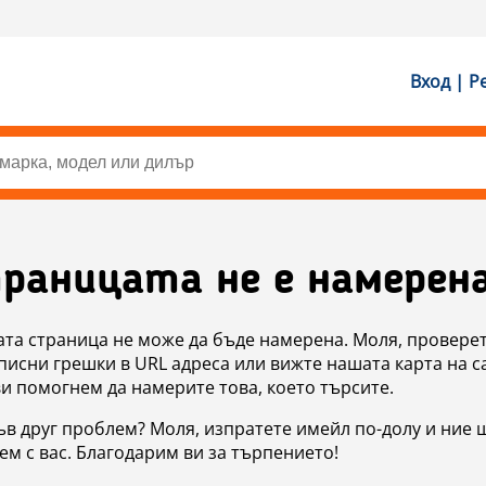
Вход | Р
раницата не е намерен
ата страница не може да бъде намерена. Моля, проверет
исни грешки в URL адреса или вижте нашата карта на с
ви помогнем да намерите това, което търсите.
в друг проблем? Моля, изпратете имейл по-долу и ние 
м с вас. Благодарим ви за търпението!