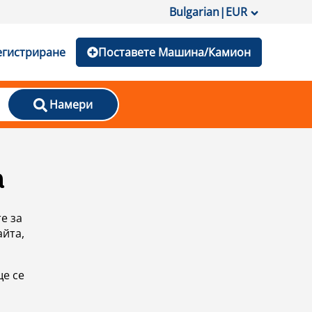
Bulgarian
|
EUR
егистриране
Поставете Машина/Камион
Намери
а
е за
айта,
ще се