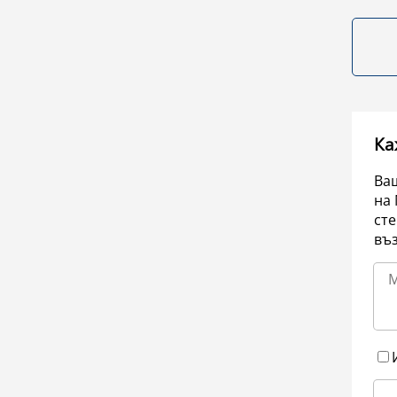
Ка
Ваш
на 
сте
въ