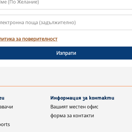
литика за поверителност
Изпрати
ги
Информация за контакти
авачи
Вашият местен офис
форма за контакти
ports