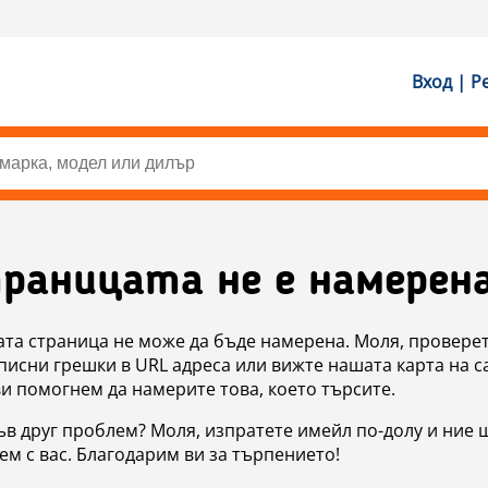
Вход | Р
раницата не е намерен
ата страница не може да бъде намерена. Моля, проверет
исни грешки в URL адреса или вижте нашата карта на с
ви помогнем да намерите това, което търсите.
в друг проблем? Моля, изпратете имейл по-долу и ние 
м с вас. Благодарим ви за търпението!