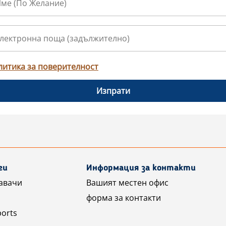
литика за поверителност
Изпрати
ги
Информация за контакти
авачи
Вашият местен офис
форма за контакти
ports