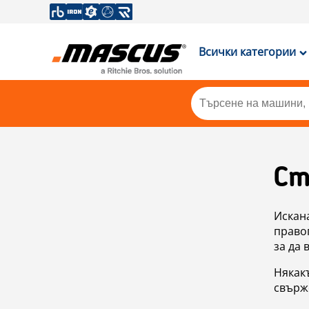
Всички категории
Ст
Искан
правоп
за да 
Някакъ
свърже