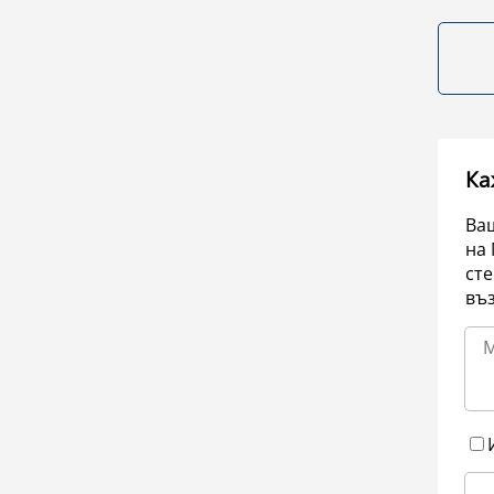
Ка
Ваш
на 
сте
въ