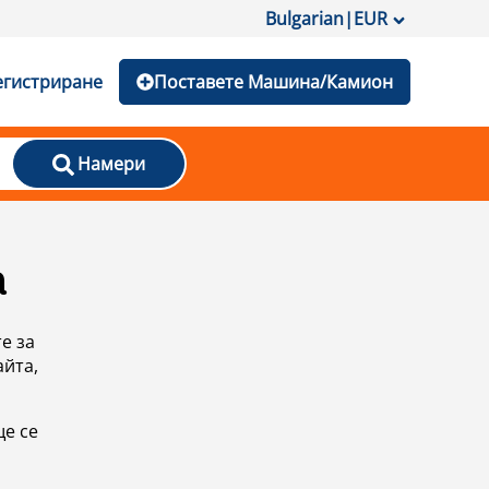
Bulgarian
|
EUR
егистриране
Поставете Машина/Камион
Намери
а
е за
айта,
ще се