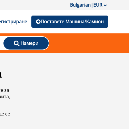
Bulgarian
|
EUR
егистриране
Поставете Машина/Камион
Намери
а
е за
айта,
ще се