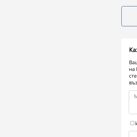
Ка
Ваш
на 
сте
въ