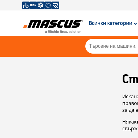
Всички категории
Ст
Искан
правоп
за да 
Някакъ
свърже