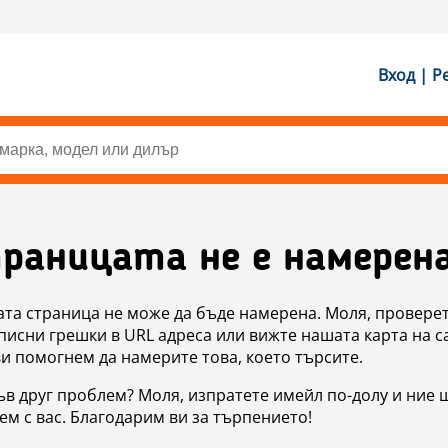
Вход | Р
раницата не е намерен
ата страница не може да бъде намерена. Моля, проверет
исни грешки в URL адреса или вижте нашата карта на с
ви помогнем да намерите това, което търсите.
в друг проблем? Моля, изпратете имейл по-долу и ние 
м с вас. Благодарим ви за търпението!