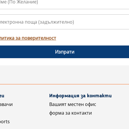
литика за поверителност
Изпрати
ги
Информация за контакти
авачи
Вашият местен офис
форма за контакти
ports