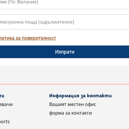
литика за поверителност
Изпрати
ги
Информация за контакти
авачи
Вашият местен офис
форма за контакти
ports