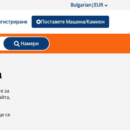
Bulgarian
|
EUR
егистриране
Поставете Машина/Камион
Намери
а
е за
айта,
ще се