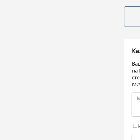
Ка
Ваш
на 
сте
въ