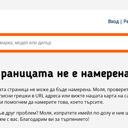
Вход | Р
раницата не е намерен
ата страница не може да бъде намерена. Моля, проверет
исни грешки в URL адреса или вижте нашата карта на с
ви помогнем да намерите това, което търсите.
в друг проблем? Моля, изпратете имейл по-долу и ние 
м с вас. Благодарим ви за търпението!