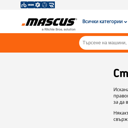
Всички категории
Ст
Искан
правоп
за да 
Някакъ
свърже