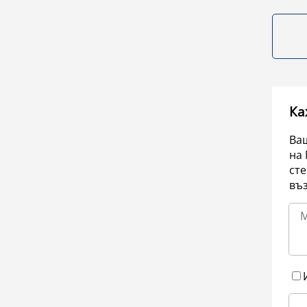
Ка
Ваш
на 
сте
въ