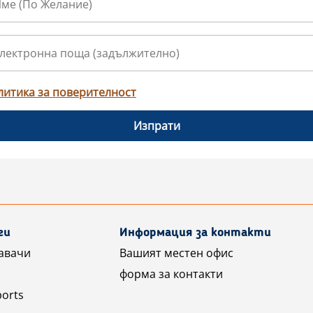
литика за поверителност
Изпрати
ги
Информация за контакти
авачи
Вашият местен офис
форма за контакти
ports