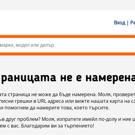
Вход | Р
раницата не е намерен
ата страница не може да бъде намерена. Моля, проверет
исни грешки в URL адреса или вижте нашата карта на с
ви помогнем да намерите това, което търсите.
в друг проблем? Моля, изпратете имейл по-долу и ние 
м с вас. Благодарим ви за търпението!