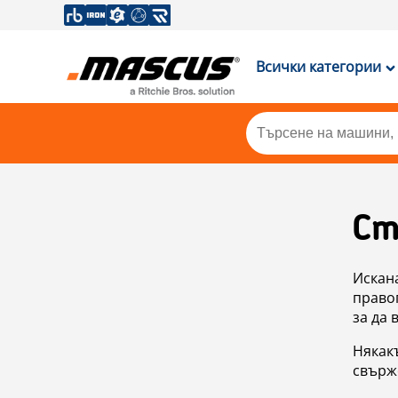
Всички категории
Ст
Искан
правоп
за да 
Някакъ
свърже