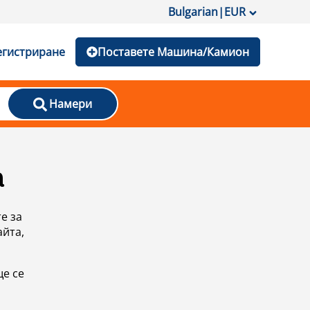
Bulgarian
|
EUR
егистриране
Поставете Машина/Камион
Намери
а
е за
айта,
ще се