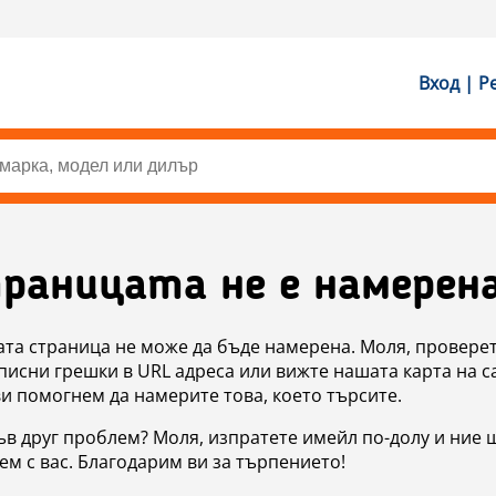
Вход | Р
раницата не е намерен
ата страница не може да бъде намерена. Моля, проверет
исни грешки в URL адреса или вижте нашата карта на с
ви помогнем да намерите това, което търсите.
в друг проблем? Моля, изпратете имейл по-долу и ние 
м с вас. Благодарим ви за търпението!