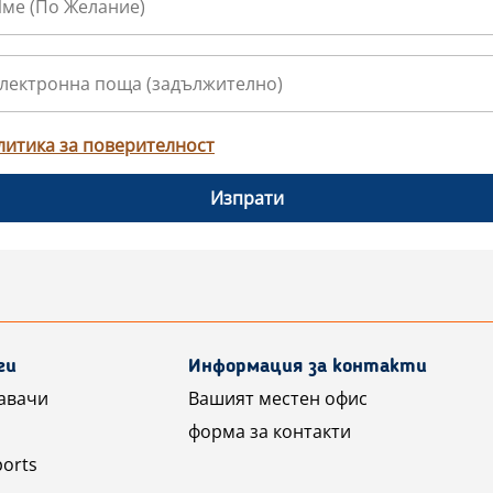
литика за поверителност
Изпрати
ги
Информация за контакти
авачи
Вашият местен офис
форма за контакти
ports