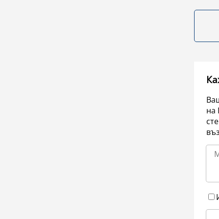
Ка
Ваш
на 
сте
въ