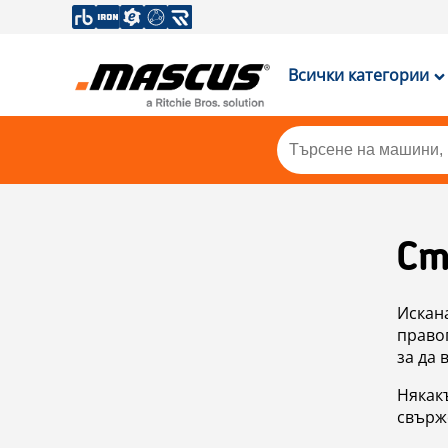
Всички категории
Ст
Искан
правоп
за да 
Някакъ
свърже