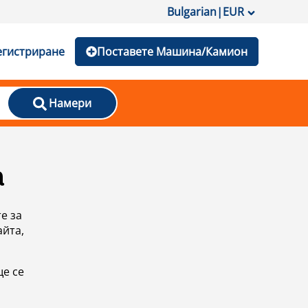
Bulgarian
|
EUR
егистриране
Поставете Машина/Камион
Намери
а
е за
айта,
ще се