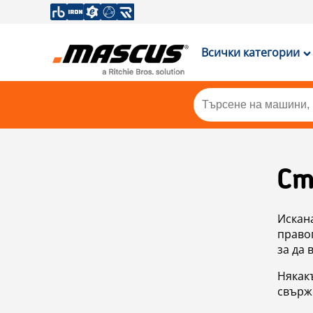
Всички категории
Ст
Искан
правоп
за да 
Някакъ
свърже