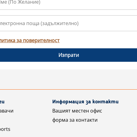
литика за поверителност
Изпрати
ги
Информация за контакти
авачи
Вашият местен офис
форма за контакти
ports