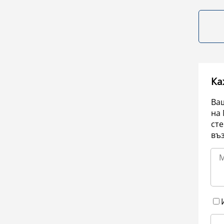
Ка
Ваш
на 
сте
въ