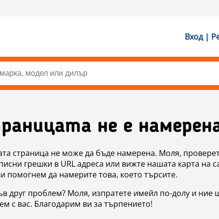
Вход | Р
раницата не е намерен
ата страница не може да бъде намерена. Моля, проверет
исни грешки в URL адреса или вижте нашата карта на с
ви помогнем да намерите това, което търсите.
в друг проблем? Моля, изпратете имейл по-долу и ние 
м с вас. Благодарим ви за търпението!