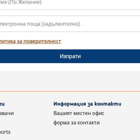
литика за поверителност
Изпрати
ги
Информация за контакти
авачи
Вашият местен офис
форма за контакти
ports