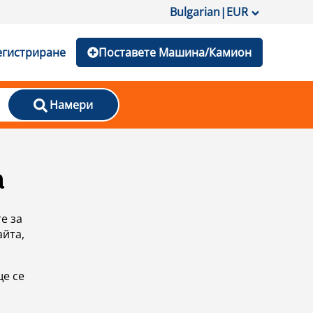
Bulgarian
|
EUR
егистриране
Поставете Машина/Камион
Намери
а
е за
айта,
ще се