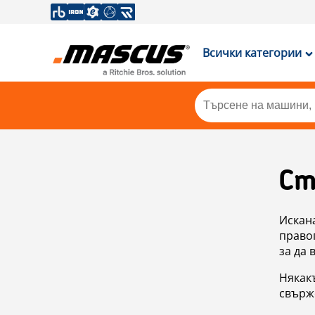
Всички категории
Ст
Искан
правоп
за да 
Някакъ
свърже