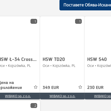
Поставете Обява-Искан
1
1
HSW Ł-34 Cross-shaft / Halbachse / Półoś
HSW TD20
HSW 540
си • Kojszówka, PL
Оси • Kojszówka, PL
Оси • Kojszów
Цена на
приложение
349 EUR
230 EUR
WIBAKO sp. z o.o.
WIBAKO sp. z o.o.
WIBAKO sp. 
2