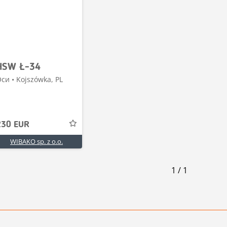
HSW Ł-34
си • Kojszówka, PL
230 EUR
WIBAKO sp. z o.o.
1
/
1