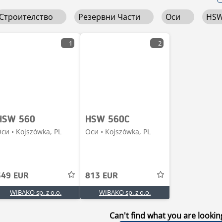
Строителство
Резервни Части
Оси
HS
1
2
HSW 560
HSW 560C
си • Kojszówka, PL
Оси • Kojszówka, PL
349 EUR
813 EUR
WIBAKO sp. z o.o.
WIBAKO sp. z o.o.
Can't find what you are lookin