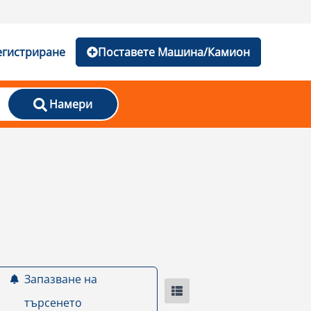
егистриране
Поставете Машина/Камион
Намери
Запазване на
търсенето