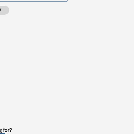
W
g for?