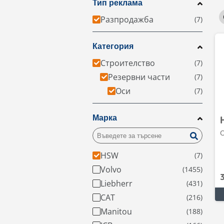
Тип реклама
Разпродажба
Категория
Строителство
Резервни части
Оси
Марка
О
HSW
Volvo
Liebherr
CAT
Manitou