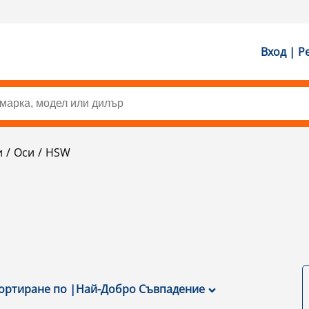
Вход | Р
и
Оси
HSW
ортиране по
|
Най-Добро Съвпадение