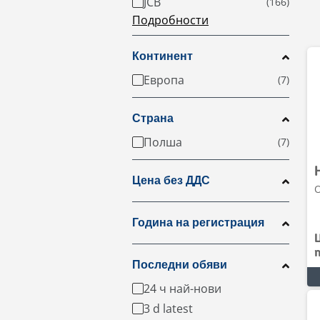
JCB
Подробности
Континент
Европа
Страна
Полша
Цена без ДДС
О
Година на регистрация
Последни обяви
24 ч най-нови
3 d latest