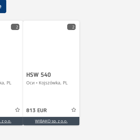
е
2
2
HSW 540
ka, PL
Оси • Kojszówka, PL
813 EUR
z o.o.
WIBAKO sp. z o.o.