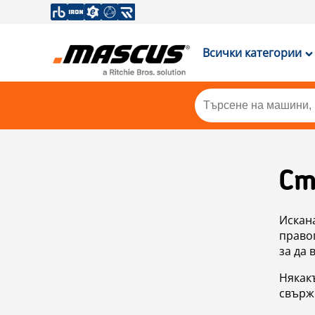
Всички категории
Ст
Искан
правоп
за да 
Някакъ
свърже