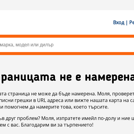
Вход | Р
раницата не е намерен
ата страница не може да бъде намерена. Моля, проверет
исни грешки в URL адреса или вижте нашата карта на с
ви помогнем да намерите това, което търсите.
в друг проблем? Моля, изпратете имейл по-долу и ние 
м с вас. Благодарим ви за търпението!