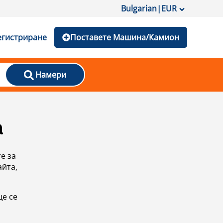
Bulgarian
|
EUR
егистриране
Поставете Машина/Камион
Намери
а
е за
айта,
ще се