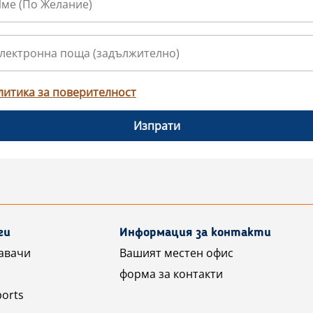
литика за поверителност
Изпрати
ги
Информация за контакти
авачи
Вашият местен офис
форма за контакти
ports