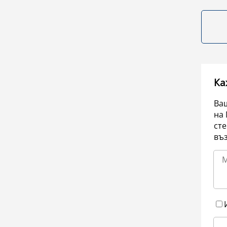
Ка
Ваш
на 
сте
въ