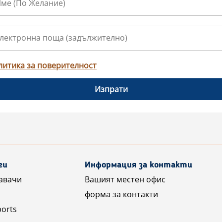
литика за поверителност
Изпрати
ги
Информация за контакти
авачи
Вашият местен офис
форма за контакти
ports