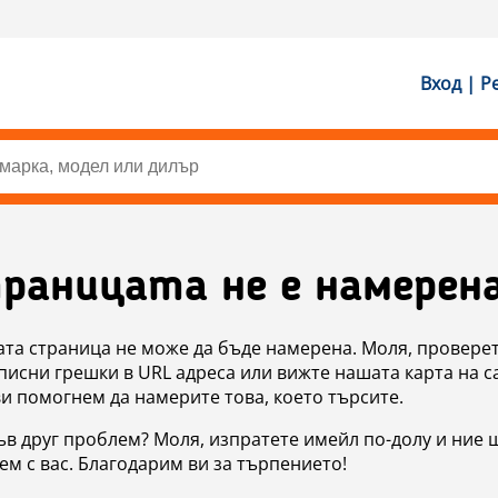
Вход | Р
раницата не е намерен
ата страница не може да бъде намерена. Моля, проверет
исни грешки в URL адреса или вижте нашата карта на с
ви помогнем да намерите това, което търсите.
в друг проблем? Моля, изпратете имейл по-долу и ние 
м с вас. Благодарим ви за търпението!