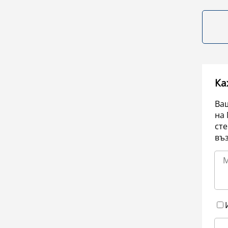
Ка
Ваш
на 
сте
въ