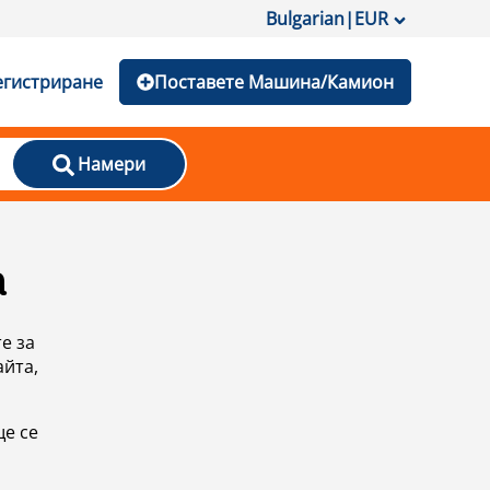
Bulgarian
|
EUR
егистриране
Поставете Машина/Камион
Намери
а
е за
айта,
ще се