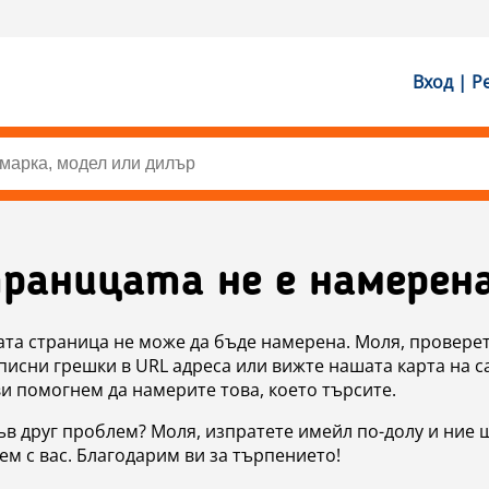
Вход | Р
раницата не е намерен
ата страница не може да бъде намерена. Моля, проверет
исни грешки в URL адреса или вижте нашата карта на с
ви помогнем да намерите това, което търсите.
в друг проблем? Моля, изпратете имейл по-долу и ние 
м с вас. Благодарим ви за търпението!