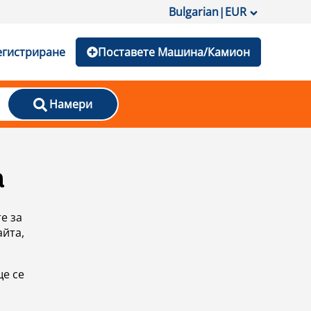
Bulgarian
|
EUR
егистриране
Поставете Машина/Камион
Намери
а
е за
айта,
ще се