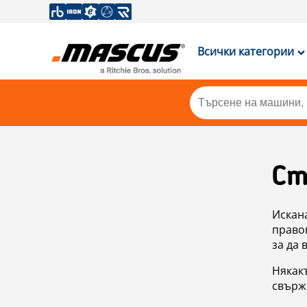
Всички категории
Ст
Искан
правоп
за да 
Някакъ
свърже