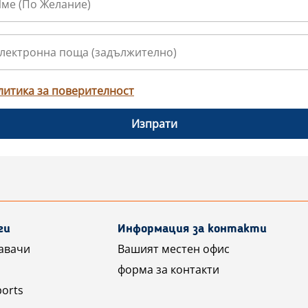
литика за поверителност
Изпрати
ги
Информация за контакти
авачи
Вашият местен офис
форма за контакти
ports