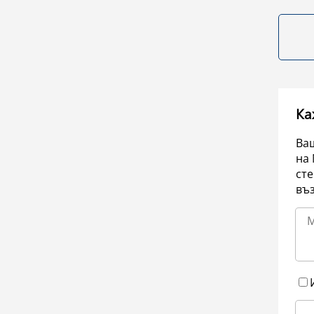
Ка
Ваш
на 
сте
въ