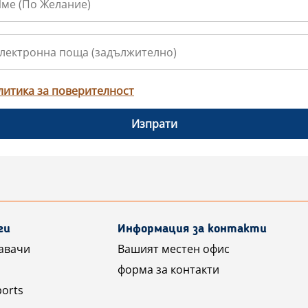
литика за поверителност
Изпрати
ги
Информация за контакти
авачи
Вашият местен офис
форма за контакти
ports