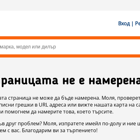
Вход | Р
раницата не е намерен
ата страница не може да бъде намерена. Моля, проверет
исни грешки в URL адреса или вижте нашата карта на с
ви помогнем да намерите това, което търсите.
в друг проблем? Моля, изпратете имейл по-долу и ние 
м с вас. Благодарим ви за търпението!