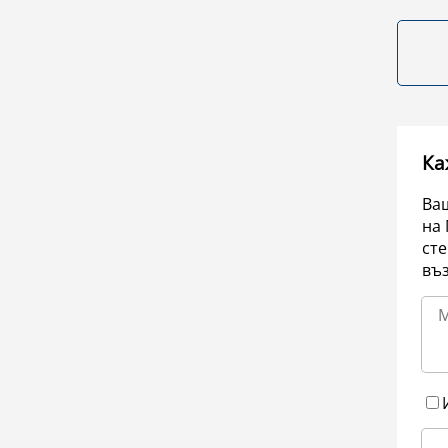
Ка
Ваш
на 
сте
въ