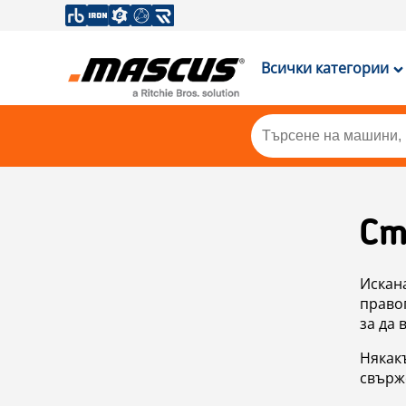
Всички категории
Ст
Искан
правоп
за да 
Някакъ
свърже