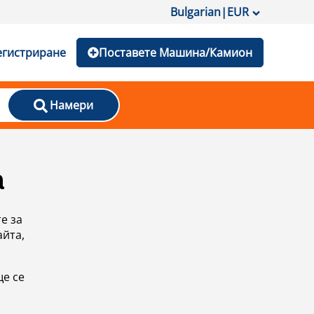
Bulgarian
|
EUR
егистриране
Поставете Машина/Камион
Намери
а
е за
айта,
ще се