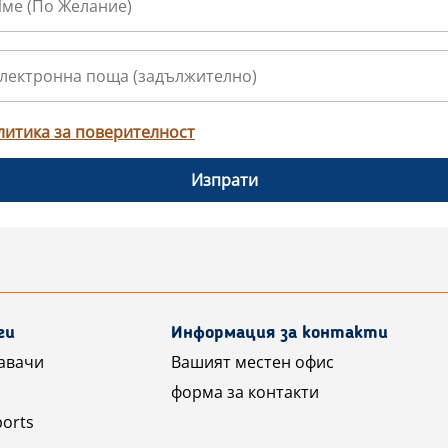
литика за поверителност
Изпрати
ги
Информация за контакти
авачи
Вашият местен офис
форма за контакти
ports