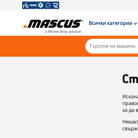
Всички категории
Ст
Искан
правоп
за да 
Някакъ
свърже