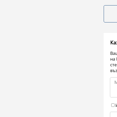
Ка
Ваш
на 
сте
въ