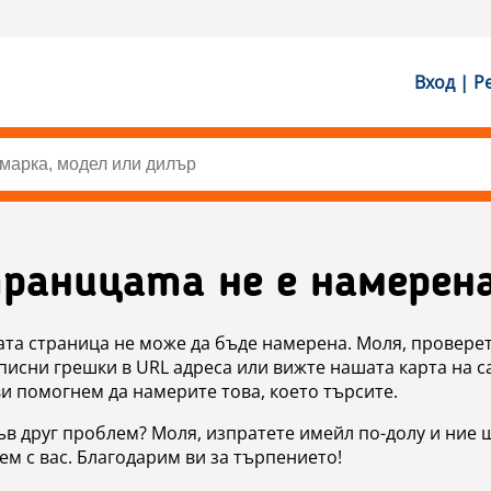
Вход | Р
раницата не е намерен
ата страница не може да бъде намерена. Моля, проверет
исни грешки в URL адреса или вижте нашата карта на с
ви помогнем да намерите това, което търсите.
в друг проблем? Моля, изпратете имейл по-долу и ние 
м с вас. Благодарим ви за търпението!