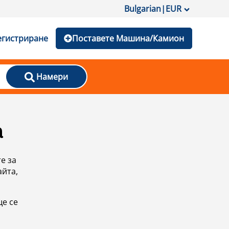
Bulgarian
|
EUR
егистриране
Поставете Машина/Камион
Намери
а
е за
айта,
ще се