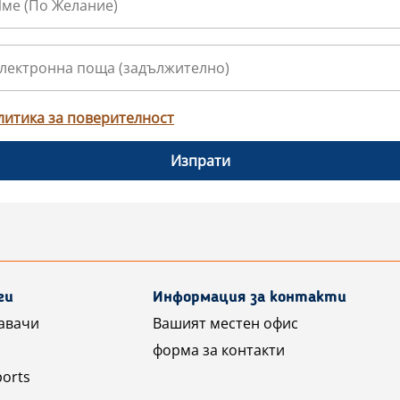
литика за поверителност
Изпрати
ги
Информация за контакти
авачи
Вашият местен офис
форма за контакти
ports