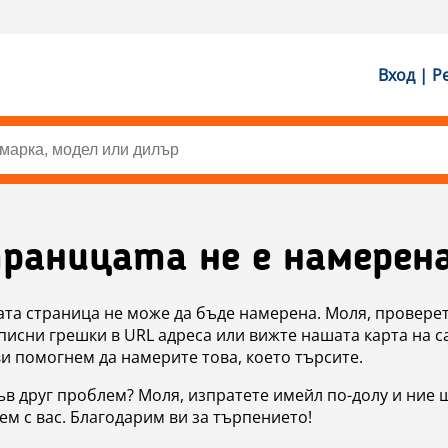
Вход | Р
раницата не е намерен
ата страница не може да бъде намерена. Моля, проверет
исни грешки в URL адреса или вижте нашата карта на с
ви помогнем да намерите това, което търсите.
в друг проблем? Моля, изпратете имейл по-долу и ние 
м с вас. Благодарим ви за търпението!