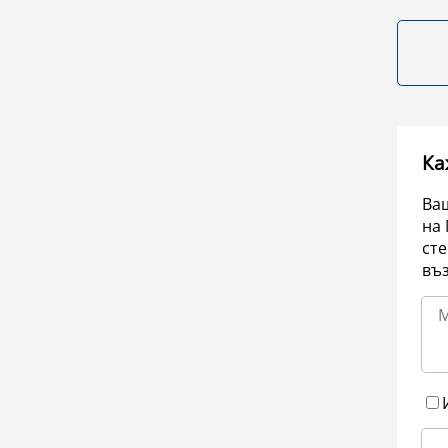
Ка
Ваш
на 
сте
въ