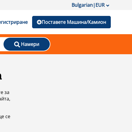
Bulgarian
|
EUR
егистриране
Поставете Машина/Камион
Намери
а
е за
айта,
ще се