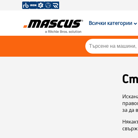
Всички категории
Ст
Искан
правоп
за да 
Някакъ
свърже