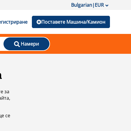
Bulgarian
|
EUR
егистриране
Поставете Машина/Камион
Намери
а
е за
айта,
ще се