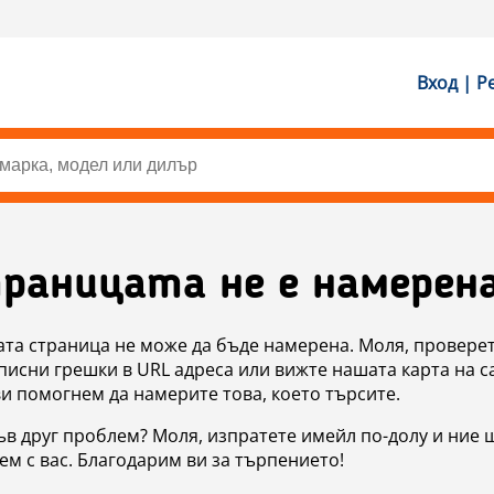
Вход | Р
раницата не е намерен
ата страница не може да бъде намерена. Моля, проверет
исни грешки в URL адреса или вижте нашата карта на с
ви помогнем да намерите това, което търсите.
в друг проблем? Моля, изпратете имейл по-долу и ние 
м с вас. Благодарим ви за търпението!