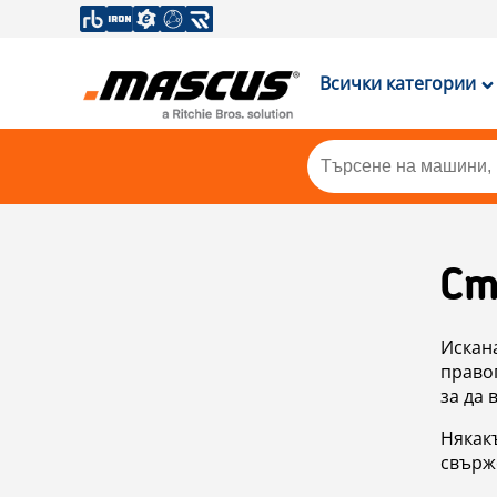
Всички категории
Ст
Искан
правоп
за да 
Някакъ
свърже