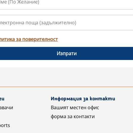
литика за поверителност
Изпрати
ги
Информация за контакти
авачи
Вашият местен офис
форма за контакти
ports