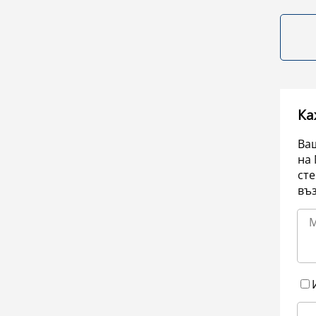
Ка
Ваш
на 
сте
въ