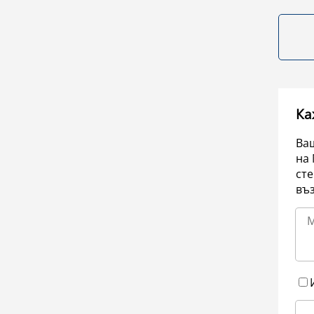
Ка
Ваш
на 
сте
въ