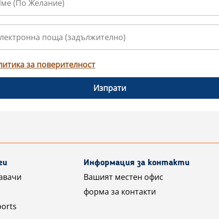
литика за поверителност
Изпрати
ги
Информация за контакти
авачи
Вашият местен офис
форма за контакти
ports