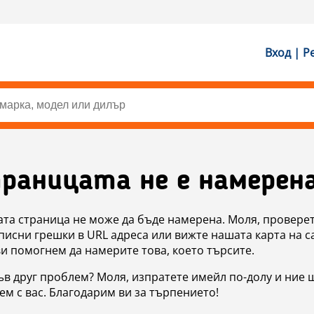
Вход | Р
раницата не е намерен
ата страница не може да бъде намерена. Моля, проверет
исни грешки в URL адреса или вижте нашата карта на с
ви помогнем да намерите това, което търсите.
в друг проблем? Моля, изпратете имейл по-долу и ние 
м с вас. Благодарим ви за търпението!