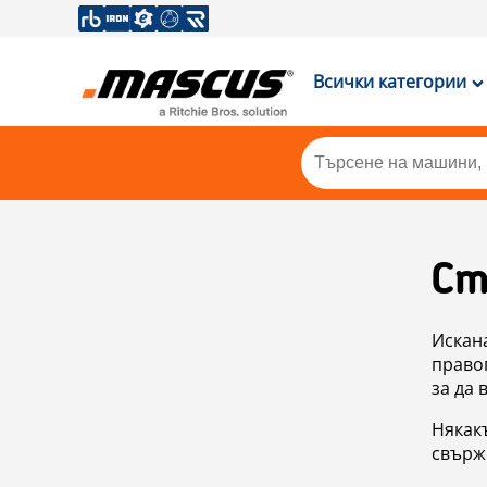
Всички категории
Ст
Искан
правоп
за да 
Някакъ
свърже