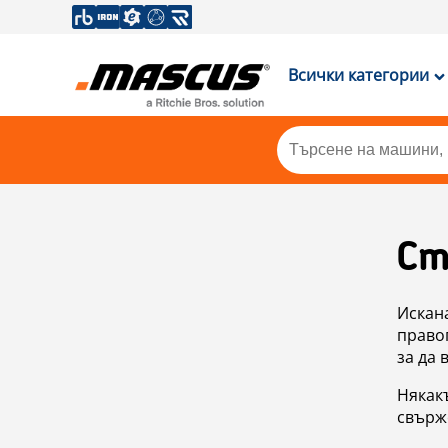
Всички категории
Ст
Искан
правоп
за да 
Някакъ
свърже