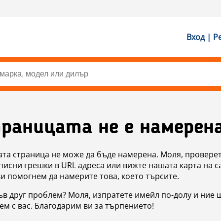
Вход | Р
раницата не е намерен
ата страница не може да бъде намерена. Моля, проверет
исни грешки в URL адреса или вижте нашата карта на с
ви помогнем да намерите това, което търсите.
в друг проблем? Моля, изпратете имейл по-долу и ние 
м с вас. Благодарим ви за търпението!