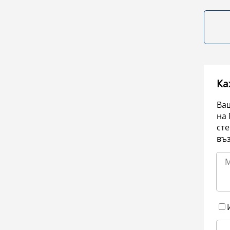
Ка
Ваш
на 
сте
въ