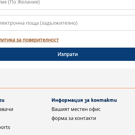
литика за поверителност
Изпрати
ги
Информация за контакти
авачи
Вашият местен офис
форма за контакти
ports