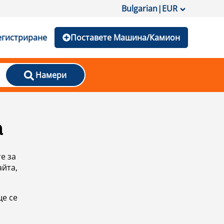
Bulgarian
|
EUR
егистриране
Поставете Машина/Камион
Намери
а
е за
айта,
ще се