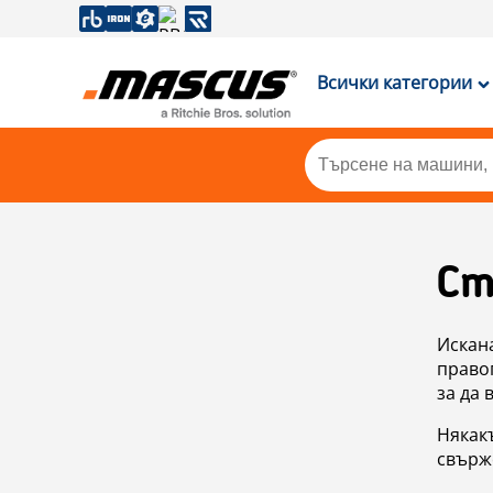
Всички категории
Ст
Искан
правоп
за да 
Някакъ
свърже