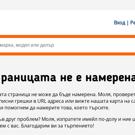
Вход | Р
раницата не е намерен
ата страница не може да бъде намерена. Моля, проверет
исни грешки в URL адреса или вижте нашата карта на с
ви помогнем да намерите това, което търсите.
в друг проблем? Моля, изпратете имейл по-долу и ние 
м с вас. Благодарим ви за търпението!