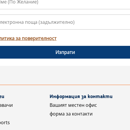
литика за поверителност
Изпрати
ги
Информация за контакти
авачи
Вашият местен офис
форма за контакти
ports