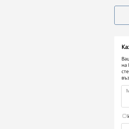
Ка
Ваш
на 
сте
въ