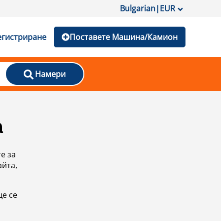
Bulgarian
|
EUR
егистриране
Поставете Машина/Камион
Намери
а
е за
айта,
ще се