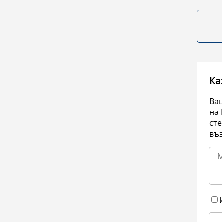
Ка
Ваш
на 
сте
въ