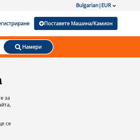
Bulgarian
|
EUR
егистриране
Поставете Машина/Камион
Намери
а
е за
айта,
ще се