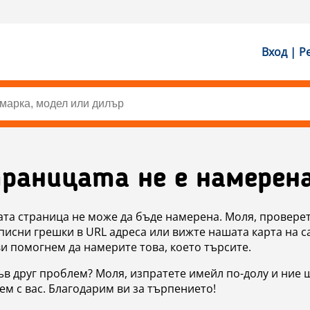
Вход | Р
раницата не е намерен
ата страница не може да бъде намерена. Моля, проверет
исни грешки в URL адреса или вижте нашата карта на с
ви помогнем да намерите това, което търсите.
в друг проблем? Моля, изпратете имейл по-долу и ние 
м с вас. Благодарим ви за търпението!