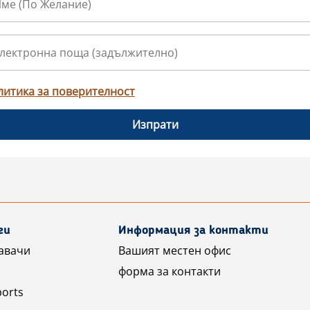
литика за поверителност
Изпрати
ги
Информация за контакти
авачи
Вашият местен офис
форма за контакти
ports