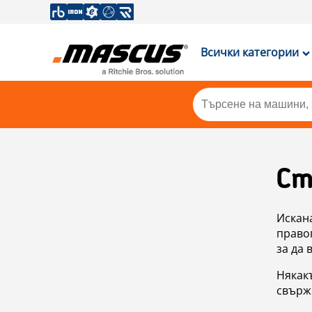
Всички категории
Ст
Искан
правоп
за да 
Някакъ
свърже