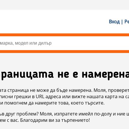
Вход | Р
раницата не е намерен
ата страница не може да бъде намерена. Моля, проверет
исни грешки в URL адреса или вижте нашата карта на с
ви помогнем да намерите това, което търсите.
в друг проблем? Моля, изпратете имейл по-долу и ние 
м с вас. Благодарим ви за търпението!