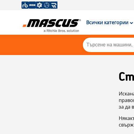
Всички категории
Ст
Искан
правоп
за да 
Някакъ
свърже