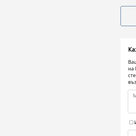
Ка
Ваш
на 
сте
въ