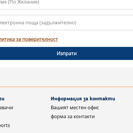
литика за поверителност
Изпрати
ги
Информация за контакти
авачи
Вашият местен офис
форма за контакти
ports