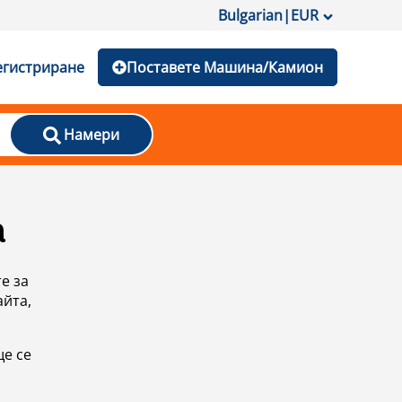
Bulgarian
|
EUR
егистриране
Поставете Машина/Камион
Намери
а
е за
айта,
ще се