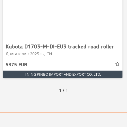
Kubota D1703-M-DI-EU3 tracked road roller
Двигатели • 2025 • -, CN
5375 EUR
JINING PINBO IMPORT AND EXPORT CO.,LTD.
1
/
1