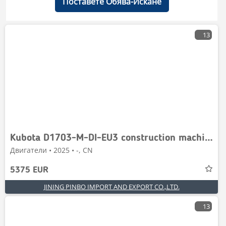
Поставете Обява-Искане
13
Kubota D1703-M-DI-EU3 construction machinery motor
Двигатели • 2025 • -, CN
5375 EUR
JINING PINBO IMPORT AND EXPORT CO.,LTD.
13