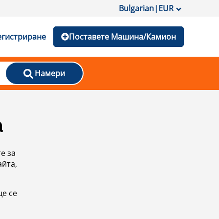
Bulgarian
|
EUR
егистриране
Поставете Машина/Камион
Намери
а
е за
айта,
ще се