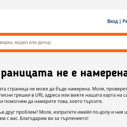
Вход | Р
раницата не е намерен
ата страница не може да бъде намерена. Моля, проверет
исни грешки в URL адреса или вижте нашата карта на с
ви помогнем да намерите това, което търсите.
в друг проблем? Моля, изпратете имейл по-долу и ние 
м с вас. Благодарим ви за търпението!