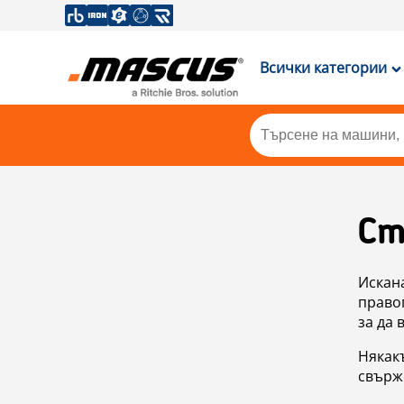
Всички категории
Ст
Искан
правоп
за да 
Някакъ
свърже