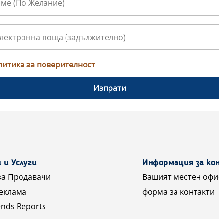
литика за поверителност
Изпрати
 и Услуги
Информация за к
за Продавачи
Вашият местен офи
реклама
форма за контакти
ends Reports