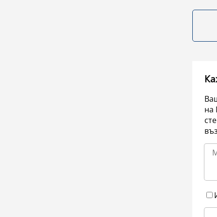
Ка
Ваш
на 
сте
въ