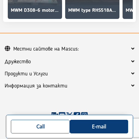
MWM D308-6 motor - kun til dele
MWM type RHS518A motor
MWM 
Местни сайтове на Mascus:
Дружество
Продукти и Услуги
Информация за контакти
©
2026
Mascus
Общи термини
Call
E-mail
Политика за поверителност
Карта на сайта