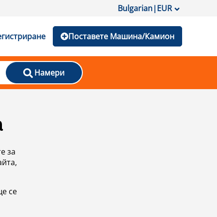
Bulgarian
|
EUR
егистриране
Поставете Машина/Камион
Намери
а
е за
айта,
ще се