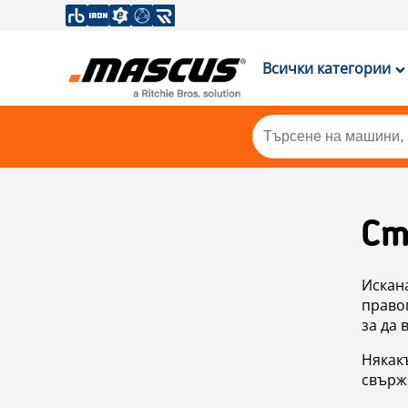
Всички категории
Ст
Искан
правоп
за да 
Някакъ
свърже