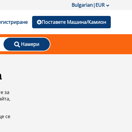
Bulgarian
|
EUR
егистриране
Поставете Машина/Камион
Намери
а
е за
айта,
ще се