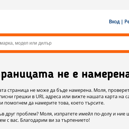
Вход | Р
раницата не е намерен
ата страница не може да бъде намерена. Моля, проверет
исни грешки в URL адреса или вижте нашата карта на с
ви помогнем да намерите това, което търсите.
в друг проблем? Моля, изпратете имейл по-долу и ние 
м с вас. Благодарим ви за търпението!