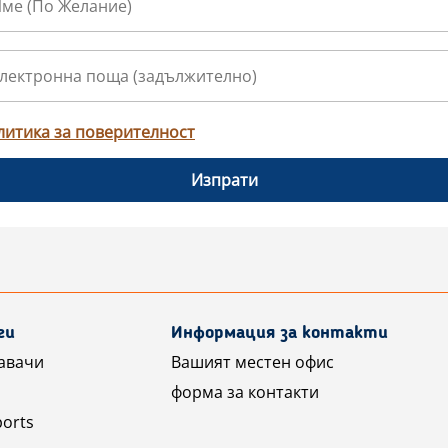
литика за поверителност
Изпрати
ги
Информация за контакти
авачи
Вашият местен офис
форма за контакти
ports