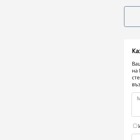
Ка
Ваш
на 
сте
въ