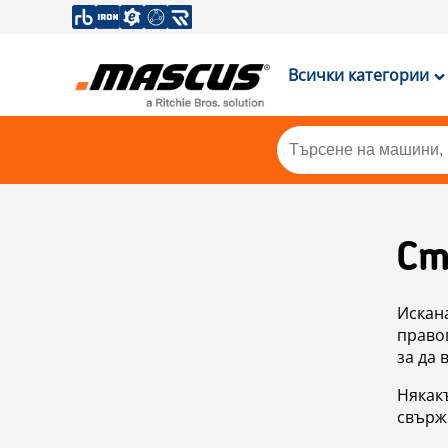
Всички категории
Ст
Искан
правоп
за да 
Някакъ
свърже